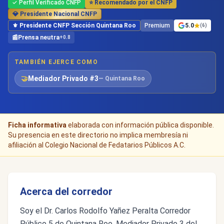
✓ Perfil Verificado CNFP
⭐ Recomendado por el CNFP
💎 Presidente Nacional CNFP
⚜️ Presidente CNFP Sección Quintana Roo
Premium
5.0
(6)
📰
Prensa neutra
+0.8
TAMBIÉN EJERCE COMO
🤝
Mediador Privado #3
— Quintana Roo
Ficha informativa
elaborada con información pública disponible.
Su presencia en este directorio no implica membresía ni
afiliación al Colegio Nacional de Fedatarios Públicos A.C.
Acerca del corredor
Soy el Dr. Carlos Rodolfo Yañez Peralta Corredor
Público 5 de Quintana Roo, Mediador Privado 3 del