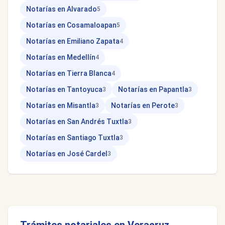
Notarías en Alvarado
5
Notarías en Cosamaloapan
5
Notarías en Emiliano Zapata
4
Notarías en Medellín
4
Notarías en Tierra Blanca
4
Notarías en Tantoyuca
Notarías en Papantla
3
3
Notarías en Misantla
Notarías en Perote
3
3
Notarías en San Andrés Tuxtla
3
Notarías en Santiago Tuxtla
3
Notarías en José Cardel
3