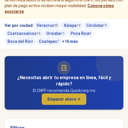
de los resultados lo determina el algoritmo CNFP; los perfiles con
plan de pago activo reciben mayor visibilidad.
Conoce cómo
asociarse
.
Ver por ciudad:
Veracruz
Xalapa
Córdoba
35
19
19
Coatzacoalcos
Orizaba
Poza Rica
16
11
9
Boca del Río
Coatepec
+16 más
8
7
¿Necesitas abrir tu empresa en línea, fácil y
rápido?
El CNFP recomienda Quickcorp.mx
Empezar ahora
Filtros