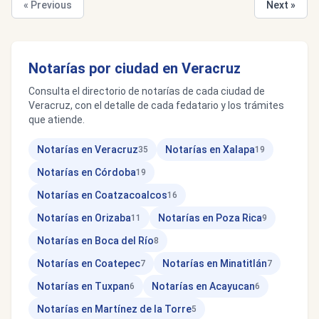
« Previous
Next »
Notarías por ciudad en Veracruz
Consulta el directorio de notarías de cada ciudad de
Veracruz, con el detalle de cada fedatario y los trámites
que atiende.
Notarías en Veracruz
Notarías en Xalapa
35
19
Notarías en Córdoba
19
Notarías en Coatzacoalcos
16
Notarías en Orizaba
Notarías en Poza Rica
11
9
Notarías en Boca del Río
8
Notarías en Coatepec
Notarías en Minatitlán
7
7
Notarías en Tuxpan
Notarías en Acayucan
6
6
Notarías en Martínez de la Torre
5