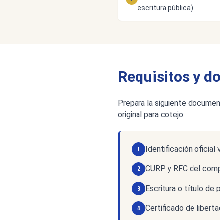
escritura pública)
Requisitos y 
Prepara la siguiente document
original para cotejo:
Identificación oficia
1
CURP y RFC del comp
2
Escritura o título de
3
Certificado de libert
4