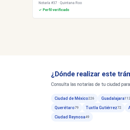
Notaría #37 · Quintana Roo
✓ Perfil verificado
¿Dónde realizar este trá
Consulta las notarías de tu ciudad para
Ciudad de México
Guadalajara
226
11
Querétaro
Tuxtla Gutiérrez
79
72
Ciudad Reynosa
49