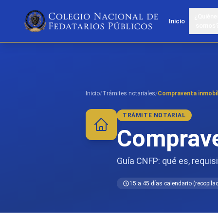
¿Quiéne
Inicio
somos
Inicio
/
Trámites notariales
/
Compraventa inmobil
TRÁMITE NOTARIAL
Comprave
Guía CNFP: qué es, requisi
15 a 45 días calendario (recopila