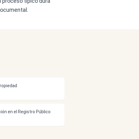
El proceso típico dura
 documental.
propiedad
ción en el Registro Público