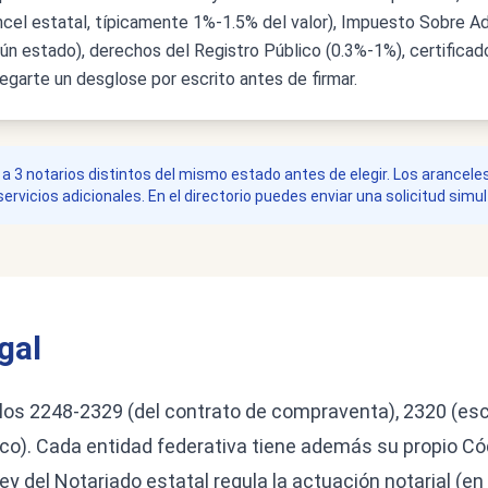
ancel estatal, típicamente 1%-1.5% del valor), Impuesto Sobre A
ún estado), derechos del Registro Público (0.3%-1%), certificado
regarte un desglose por escrito antes de firmar.
 a 3 notarios distintos del mismo estado antes de elegir. Los arancel
vicios adicionales. En el directorio puedes enviar una solicitud simul
gal
ulos 2248-2329 (del contrato de compraventa), 2320 (escri
co). Cada entidad federativa tiene además su propio Códi
ey del Notariado estatal regula la actuación notarial (e