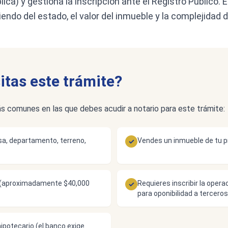
aplica) y gestiona la inscripción ante el Registro Público. 
iendo del estado, el valor del inmueble y la complejidad
tas este trámite?
s comunes en las que debes acudir a notario para este trámite:
a, departamento, terreno,
Vendes un inmueble de tu 
✓
s (aproximadamente $40,000
Requieres inscribir la opera
✓
para oponibilidad a terceros
hipotecario (el banco exige