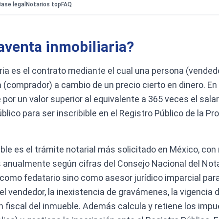
ase legal
Notarios top
FAQ
venta inmobiliaria?
ia es el contrato mediante el cual una persona (vendedo
a (comprador) a cambio de un precio cierto en dinero. En
or un valor superior al equivalente a 365 veces el sala
blico para ser inscribible en el Registro Público de la Pr
e es el trámite notarial más solicitado en México, con
 anualmente según cifras del Consejo Nacional del Nota
o como fedatario sino como asesor jurídico imparcial pa
del vendedor, la inexistencia de gravámenes, la vigencia d
n fiscal del inmueble. Además calcula y retiene los im