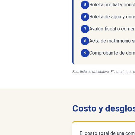
Boleta predial y con
5
Boleta de agua y con
6
Avalúo fiscal o comer
7
Acta de matrimonio si
8
Comprobante de domi
9
Esta lista es orientativa. El notario que
Costo y desglo
El costo total de una comp