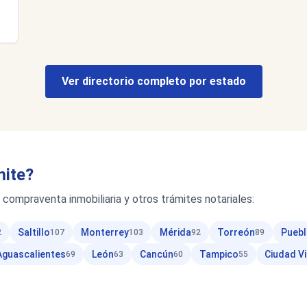
Ver directorio completo por estado
mite?
 compraventa inmobiliaria y otros trámites notariales:
Saltillo
Monterrey
Mérida
Torreón
Puebl
2
107
103
92
89
Aguascalientes
León
Cancún
Tampico
Ciudad Vi
69
63
60
55