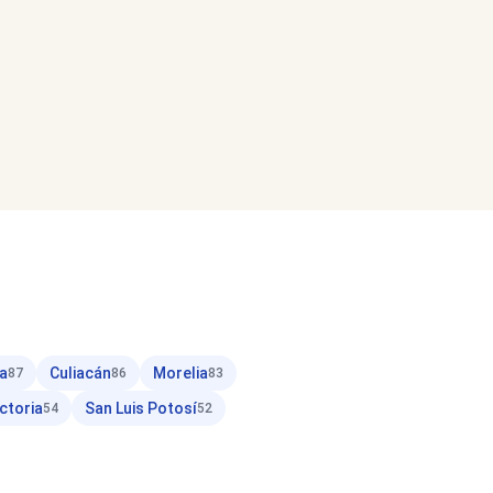
a
Culiacán
Morelia
87
86
83
ctoria
San Luis Potosí
54
52