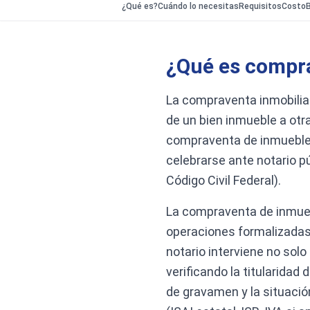
¿Qué es?
Cuándo lo necesitas
Requisitos
Costo
B
¿Qué es compra
La compraventa inmobiliar
de un bien inmueble a otr
compraventa de inmueble p
celebrarse ante notario pú
Código Civil Federal).
La compraventa de inmuebl
operaciones formalizadas
notario interviene no sol
verificando la titularidad 
de gravamen y la situació