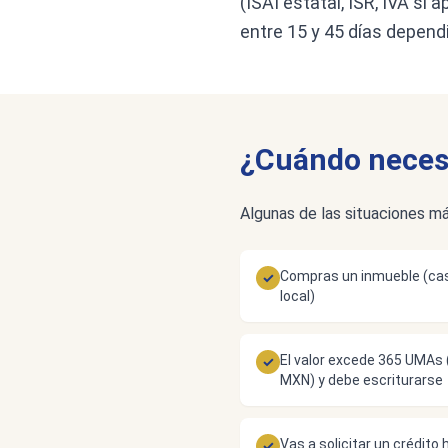
(ISAI estatal, ISR, IVA si 
entre 15 y 45 días depend
¿Cuándo necesi
Algunas de las situaciones má
Compras un inmueble (cas
✓
local)
El valor excede 365 UMA
✓
MXN) y debe escriturarse
Vas a solicitar un crédito 
✓