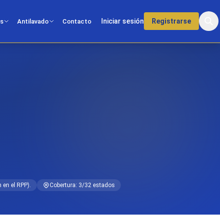
Iniciar sesión
Registrarse
os
Antilavado
Contacto
 en el RPP).
Cobertura: 3/32 estados