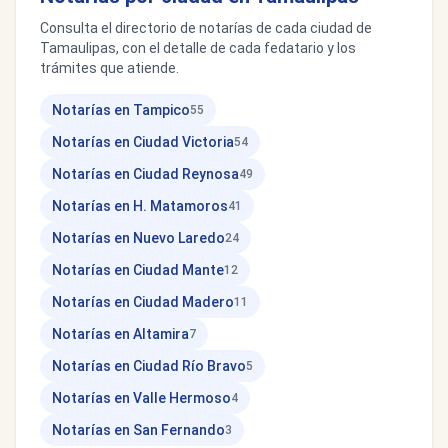
Consulta el directorio de notarías de cada ciudad de
Tamaulipas, con el detalle de cada fedatario y los
trámites que atiende.
Notarías en Tampico
55
Notarías en Ciudad Victoria
54
Notarías en Ciudad Reynosa
49
Notarías en H. Matamoros
41
Notarías en Nuevo Laredo
24
Notarías en Ciudad Mante
12
Notarías en Ciudad Madero
11
Notarías en Altamira
7
Notarías en Ciudad Río Bravo
5
Notarías en Valle Hermoso
4
Notarías en San Fernando
3