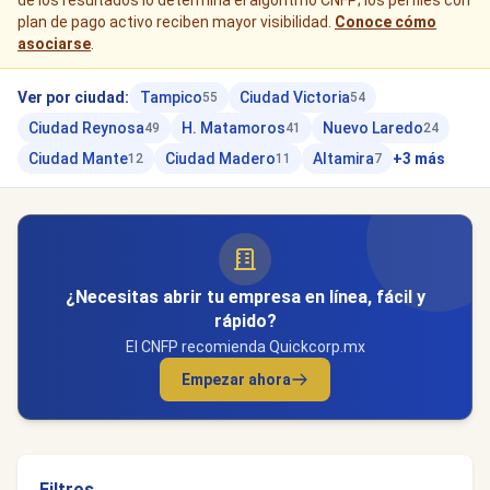
de los resultados lo determina el algoritmo CNFP; los perfiles con
plan de pago activo reciben mayor visibilidad.
Conoce cómo
asociarse
.
Ver por ciudad:
Tampico
Ciudad Victoria
55
54
Ciudad Reynosa
H. Matamoros
Nuevo Laredo
49
41
24
Ciudad Mante
Ciudad Madero
Altamira
+3 más
12
11
7
¿Necesitas abrir tu empresa en línea, fácil y
rápido?
El CNFP recomienda Quickcorp.mx
Empezar ahora
Filtros