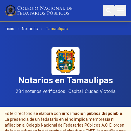
Inicio
›
Notarios
›
Tamaulipas
Notarios en Tamaulipas
284 notarios verificados · Capital: Ciudad Victoria
Este directorio se elabora con
información pública disponible
.
La presencia de un fedatario en él no implica membresía ni
afiliación al Colegio Nacional de Fedatarios Públicos A.C. El orden