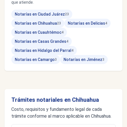
que atiende.
Notarías en Ciudad Juárez
23
Notarías en Chihuahua
Notarías en Delicias
23
4
Notarías en Cuauhtémoc
4
Notarías en Casas Grandes
4
Notarías en Hidalgo del Parral
4
Notarías en Camargo
Notarías en Jiménez
3
3
Trámites notariales en Chihuahua
Costo, requisitos y fundamento legal de cada
trámite conforme al marco aplicable en Chihuahua.