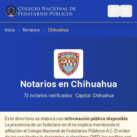
Inicio
›
Notarios
›
Chihuahua
Notarios en Chihuahua
73 notarios verificados · Capital: Chihuahua
Este directorio se elabora con
información pública disponible
.
La presencia de un fedatario en él no implica membresía ni
afiliación al Colegio Nacional de Fedatarios Públicos A.C. El orden