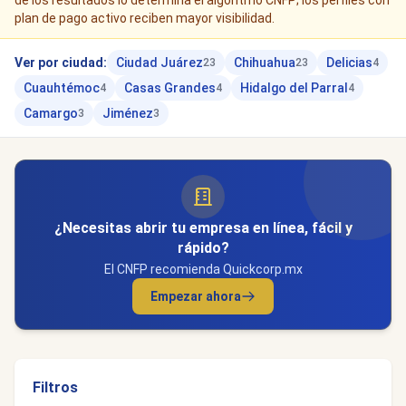
de los resultados lo determina el algoritmo CNFP; los perfiles con
plan de pago activo reciben mayor visibilidad.
Ver por ciudad:
Ciudad Juárez
Chihuahua
Delicias
23
23
4
Cuauhtémoc
Casas Grandes
Hidalgo del Parral
4
4
4
Camargo
Jiménez
3
3
¿Necesitas abrir tu empresa en línea, fácil y
rápido?
El CNFP recomienda Quickcorp.mx
Empezar ahora
Filtros