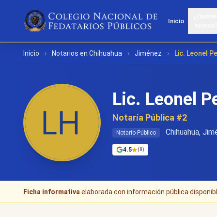
¿Quiéne
Inicio
somos
Inicio
›
Notarios en Chihuahua
›
Jiménez
›
Lic. Leonel P
Lic. Leonel P
Notaría Pública #2
Chihuahua, Jim
Notario Público
4.5
(8)
Ficha informativa
elaborada con información pública disponible