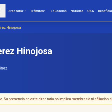
s
Directorio
Trámites
Educación
Noticias
Q&A
Benefici
?
erez Hinojosa
erez Hinojosa
énez
. Su presencia en este directorio no implica membresía ni afiliación al