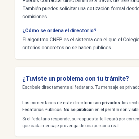
Puedes contactar directamente a través de teléfon
También puedes solicitar una cotización formal desde e
comisiones.
¿Cómo se ordena el directorio?
El algoritmo CNFP es el sistema con el que el Colegio 
criterios concretos no se hacen públicos.
¿Tuviste un problema con tu trámite?
Escríbele directamente al fedatario. Tu mensaje es privado
Los comentarios de este directorio son
privados
: los rec
Fedatarios Públicos.
No se publican
en el perfil ni son visi
Si el fedatario responde, su respuesta te llegará por corre
que cada mensaje provenga de una persona real.