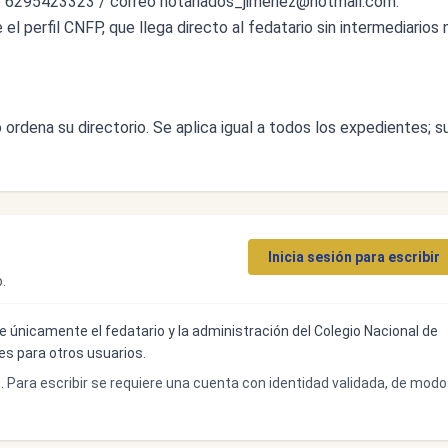
o 6295423323 / correo
notariados_jimenez@hotmail.com
.
l perfil CNFP, que llega directo al fedatario sin intermediarios n
ordena su directorio. Se aplica igual a todos los expedientes; s
Inicia sesión para escribir
.
ibe únicamente el fedatario y la administración del Colegio Nacional de
bles para otros usuarios.
o. Para escribir se requiere una cuenta con identidad validada, de modo