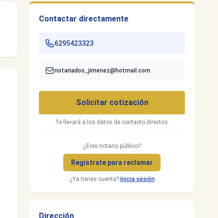
Contactar directamente
6295423323
notariados_jimenez@hotmail.com
Solicitar cotización
Te llevará a los datos de contacto directos.
¿Eres notario público?
Regístrate para reclamar
¿Ya tienes cuenta?
Inicia sesión
Dirección