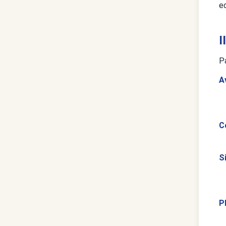
ed
I
P
A
C
S
P