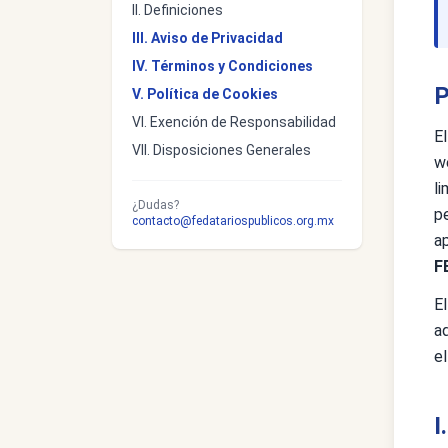
II. Definiciones
III. Aviso de Privacidad
IV. Términos y Condiciones
P
V. Política de Cookies
VI. Exención de Responsabilidad
E
VII. Disposiciones Generales
w
li
¿Dudas?
p
contacto@fedatariospublicos.org.mx
ap
F
E
a
el
I