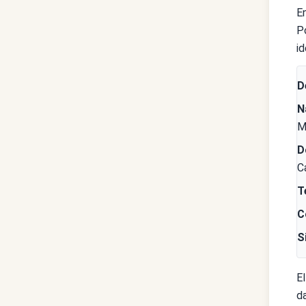
E
P
i
D
N
M
D
C
T
C
S
El
d