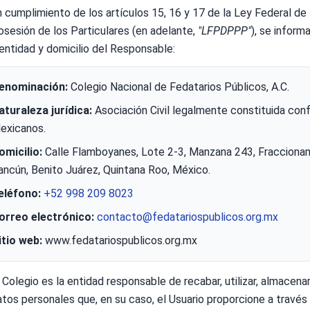
n cumplimiento de los artículos 15, 16 y 17 de la Ley Federal d
osesión de los Particulares (en adelante,
"LFPDPPP"
), se inform
dentidad y domicilio del Responsable:
enominación:
Colegio Nacional de Fedatarios Públicos, A.C.
aturaleza jurídica:
Asociación Civil legalmente constituida con
exicanos.
omicilio:
Calle Flamboyanes, Lote 2-3, Manzana 243, Fracciona
ancún, Benito Juárez, Quintana Roo, México.
eléfono:
+52 998 209 8023
orreo electrónico:
contacto@fedatariospublicos.org.mx
itio web:
www.fedatariospublicos.org.mx
 Colegio es la entidad responsable de recabar, utilizar, almacenar, 
atos personales que, en su caso, el Usuario proporcione a través