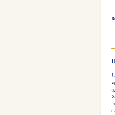
S
I
1
El
d
P
I
n