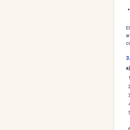
E
ar
co
3
a