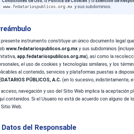
Condiciones de Uso
, la
Política de Cookies
y la
Exención de Respo
www.fedatariospublicos.org.mx
y sus subdominios.
reámbulo
l presente instrumento constituye un único documento legal que r
eb
www.fedatariospublicos.org.mx
y sus subdominios (incluy
mitativa,
app.fedatariospublicos.org.mx
), así como la recolec
ersonales, el uso de cookies y tecnologías similares, y los térm
licables al contenido, servicios y plataformas puestas a disposi
EDATARIOS PÚBLICOS, A.C.
(en lo sucesivo, indistintamente, e
l acceso, navegación y uso del Sitio Web implica la aceptación p
quí contenidos. Si el Usuario no está de acuerdo con alguno de lo
 Sitio Web.
. Datos del Responsable