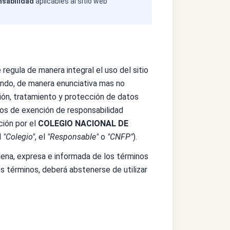
nsabilidad
aplicables al sitio web
egula de manera integral el uso del sitio
endo, de manera enunciativa mas no
ción, tratamiento y protección de datos
inos de exención de responsabilidad
ción por el
COLEGIO NACIONAL DE
l
"Colegio"
, el
"Responsable"
o
"CNFP"
).
lena, expresa e informada de los términos
s términos, deberá abstenerse de utilizar