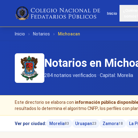
¿Quiéne
Inicio
somos
Inicio
›
Notarios
›
Michoacan
Notarios en Micho
284 notarios verificados · Capital: Morelia
Este directorio se elabora con
información pública disponibl
resultados lo determina el algoritmo CNFP; los perfiles con pla
Ver por ciudad:
Morelia
Uruapan
Zamora
La P
83
23
18