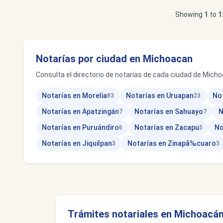
Showing
1
to
1
Notarías por ciudad en Michoacan
Consulta el directorio de notarías de cada ciudad de Michoa
Notarías en Morelia
Notarías en Uruapan
No
83
23
Notarías en Apatzingán
Notarías en Sahuayo
N
7
7
Notarías en Puruándiro
Notarías en Zacapu
No
6
5
Notarías en Jiquilpan
Notarías en Zinapã‰cuaro
3
3
Trámites notariales en Michoacá