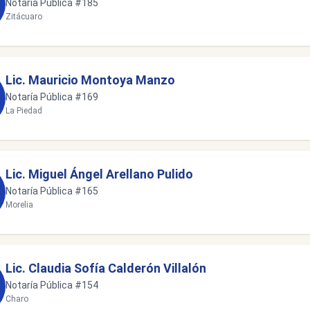
Notaría Pública #185
Zitácuaro
Lic. Mauricio Montoya Manzo
Notaría Pública #169
La Piedad
Lic. Miguel Ángel Arellano Pulido
Notaría Pública #165
Morelia
Lic. Claudia Sofía Calderón Villalón
Notaría Pública #154
Charo