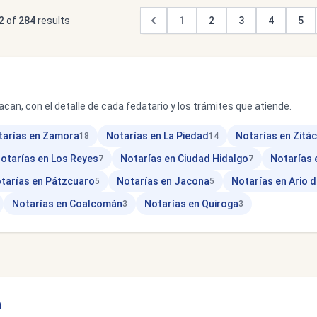
2
of
284
results
1
2
3
4
5
can, con el detalle de cada fedatario y los trámites que atiende.
tarías en Zamora
Notarías en La Piedad
Notarías en Zitá
18
14
otarías en Los Reyes
Notarías en Ciudad Hidalgo
Notarías 
7
7
tarías en Pátzcuaro
Notarías en Jacona
Notarías en Ario 
5
5
Notarías en Coalcomán
Notarías en Quiroga
3
3
n