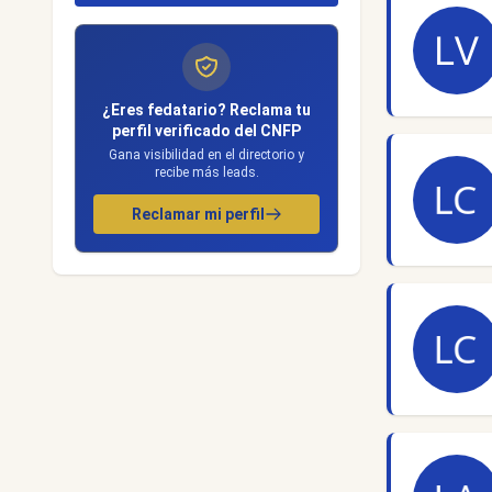
¿Eres fedatario? Reclama tu
perfil verificado del CNFP
Gana visibilidad en el directorio y
recibe más leads.
Reclamar mi perfil