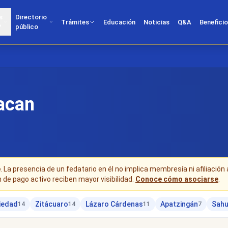
s
Directorio
Trámites
Educación
Noticias
Q&A
Benefici
?
público
acan
e
. La presencia de un fedatario en él no implica membresía ni afiliación 
n de pago activo reciben mayor visibilidad.
Conoce cómo asociarse
.
iedad
Zitácuaro
Lázaro Cárdenas
Apatzingán
Sah
14
14
11
7