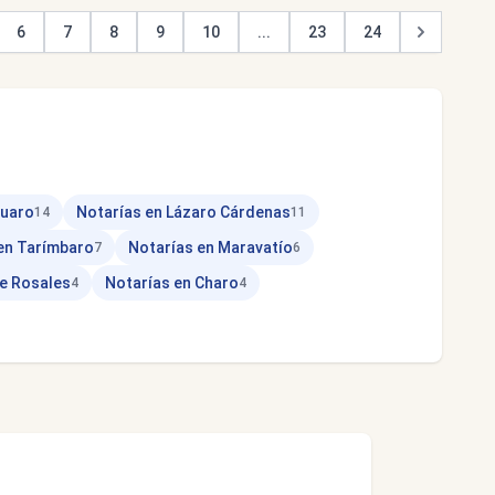
6
7
8
9
10
...
23
24
cuaro
Notarías en Lázaro Cárdenas
14
11
en Tarímbaro
Notarías en Maravatío
7
6
de Rosales
Notarías en Charo
4
4