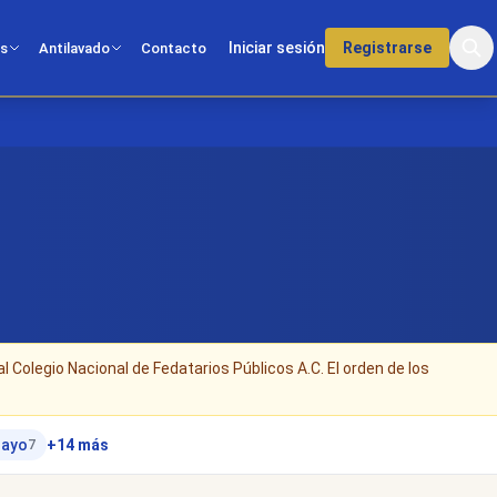
Iniciar sesión
Registrarse
os
Antilavado
Contacto
al Colegio Nacional de Fedatarios Públicos A.C. El orden de los
uayo
+14 más
7