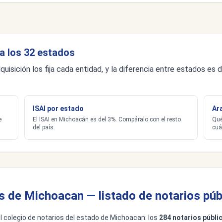
a los 32 estados
quisición los fija cada entidad, y la diferencia entre estados e
ISAI por estado
Ar
e
El ISAI en Michoacán es del 3%. Compáralo con el resto
Qué
del país.
cuá
s de Michoacan — listado de notarios púb
del colegio de notarios del estado de Michoacan: los
284 notarios públ