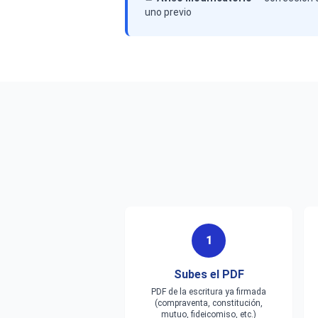
uno previo
1
Subes el PDF
PDF de la escritura ya firmada
(compraventa, constitución,
mutuo, fideicomiso, etc.)