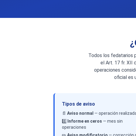
¿
Todos los fedatarios p
el Art. 17 fr. XI
operaciones conside
oficial es
Tipos de aviso
📄
Aviso normal
— operación realizad
0️⃣
Informe en ceros
— mes sin
operaciones
✏️
Aviso modificatorio
— corrección 