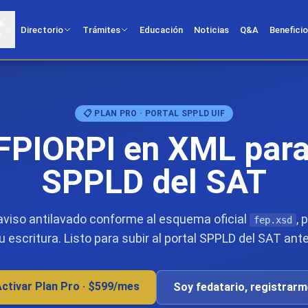
s
Directorio
Trámites
Educación
Noticias
Q&A
Benefici
?
📋 PLAN PRO · PORTAL SPPLD UIF
FPIORPI en XML para 
SPPLD del SAT
aviso antilavado conforme al esquema oficial
, 
fep.xsd
u escritura. Listo para subir al portal SPPLD del SAT ante
ctivar Plan Pro · $599/mes
Soy fedatario, registrarm