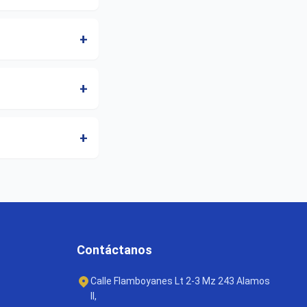
+
+
+
Contáctanos
Calle Flamboyanes Lt 2-3 Mz 243 Alamos
II,