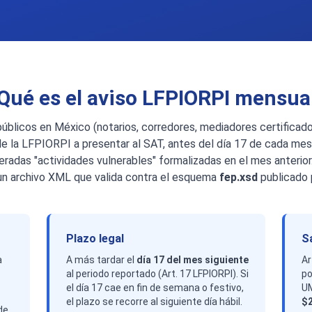
Qué es el aviso LFPIORPI mensua
úblicos en México (notarios, corredores, mediadores certificad
I de la LFPIORPI a presentar al SAT, antes del día 17 de cada mes
radas "actividades vulnerables" formalizadas en el mes anterior
 un archivo XML que valida contra el esquema
fep.xsd
publicado 
Plazo legal
S
a
A más tardar el
día 17 del mes siguiente
Ar
al periodo reportado (Art. 17 LFPIORPI). Si
po
el día 17 cae en fin de semana o festivo,
UM
el plazo se recorre al siguiente día hábil.
$
de