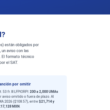
l?
os) están obligados por
, un aviso con las
. El formato técnico
por el SAT.
anción por omitir
t. 53 fr. III LFPIORPI:
200 a 2,000 UMAs
r aviso omitido o fuera de plazo. Al
A 2026 ($108.57), entre
$21,714 y
217,128 MXN
.