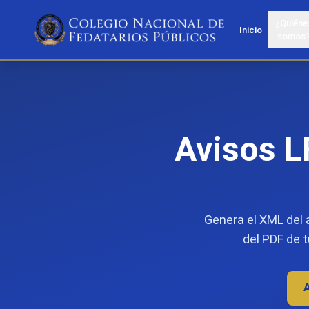
¿Quiéne
Inicio
somos
Avisos L
Genera el XML del 
del PDF de t
A