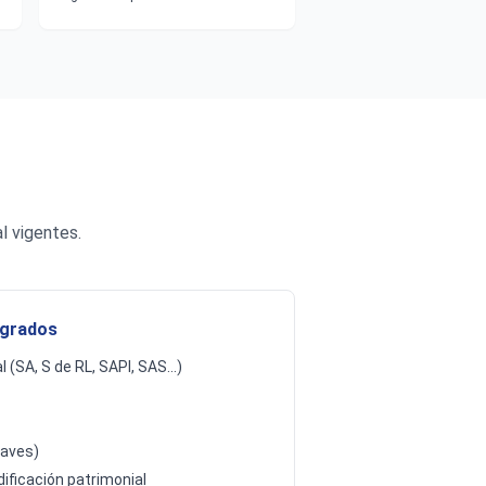
l vigentes.
egrados
 (SA, S de RL, SAPI, SAS…)
laves)
ificación patrimonial