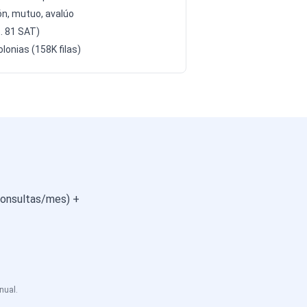
ón, mutuo, avalúo
. 81 SAT)
onias (158K filas)
 consultas/mes) +
nual.