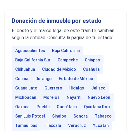
Donación de inmueble por estado
El costo y el marco legal de este trámite cambian
según la entidad. Consulta la página de tu estado:
Aguascalientes
Baja California
Baja California Sur
Campeche
Chiapas
Chihuahua
Ciudad de México
Coahuila
Colima
Durango
Estado de México
Guanajuato
Guerrero
Hidalgo
Jalisco
Michoacán
Morelos
Nayarit
Nuevo León
Oaxaca
Puebla
Querétaro
Quintana Roo
San Luis Potosí
Sinaloa
Sonora
Tabasco
Tamaulipas
Tlaxcala
Veracruz
Yucatán