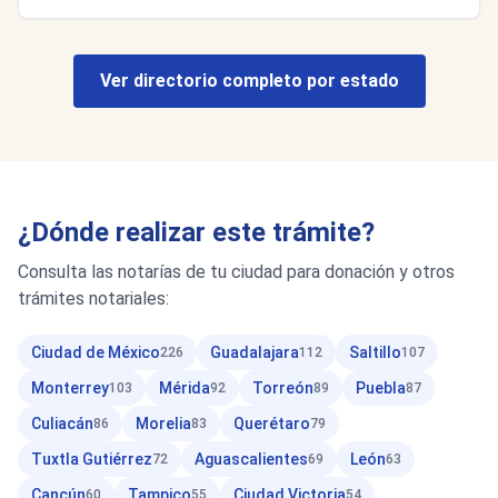
Ver directorio completo por estado
¿Dónde realizar este trámite?
Consulta las notarías de tu ciudad para donación y otros
trámites notariales:
Ciudad de México
Guadalajara
Saltillo
226
112
107
Monterrey
Mérida
Torreón
Puebla
103
92
89
87
Culiacán
Morelia
Querétaro
86
83
79
Tuxtla Gutiérrez
Aguascalientes
León
72
69
63
Cancún
Tampico
Ciudad Victoria
60
55
54