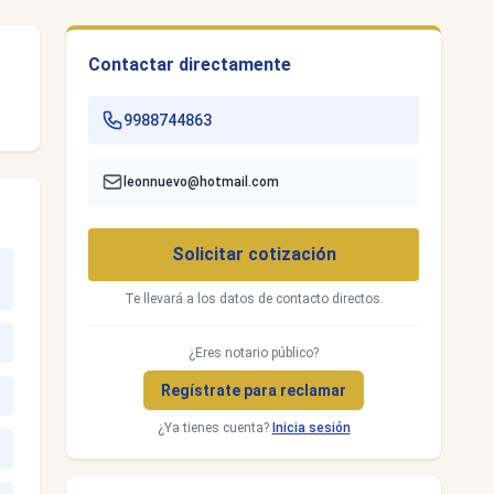
Contactar directamente
9988744863
leonnuevo@hotmail.com
Solicitar cotización
Te llevará a los datos de contacto directos.
¿Eres notario público?
Regístrate para reclamar
¿Ya tienes cuenta?
Inicia sesión