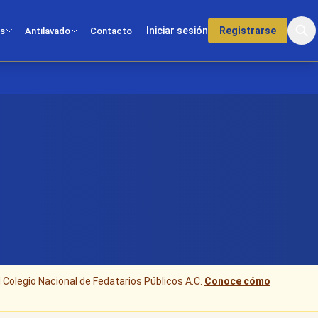
Iniciar sesión
Registrarse
os
Antilavado
Contacto
l Colegio Nacional de Fedatarios Públicos A.C.
Conoce cómo