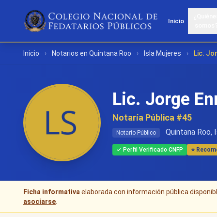
¿Quiéne
Inicio
somos
Inicio
›
Notarios en Quintana Roo
›
Isla Mujeres
›
Lic. Jo
Lic. Jorge En
Notaría Pública #45
Quintana Roo, I
Notario Público
✓ Perfil Verificado CNFP
⭐ Recome
Ficha informativa
elaborada con información pública disponible
asociarse
.