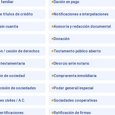
familiar
Dación en pago
e títulos de crédito
Notificaciones e interpelaciones
sin cuantía
Asesoría y redacción documental
Donación
n / cesión de derechos
Testamento público abierto
ntestamentaria
Divorcio ante notario
ón de sociedad
Compraventa inmobiliaria
scisión de sociedades
Poder general/especial
s civiles / A.C.
Sociedades cooperativas
ertificaciones
Ratificación de firmas