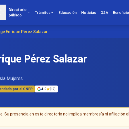
s
Directorio
Trámites
Educación
Noticias
Q&A
Benefici
?
público
rge Enrique Pérez Salazar
rique Pérez Salazar
sla Mujeres
ndado por el CNFP
4.0
(10)
. Su presencia en este directorio no implica membresía ni afiliación a