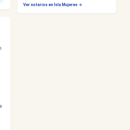
Ver notarios en Isla Mujeres →
o
s