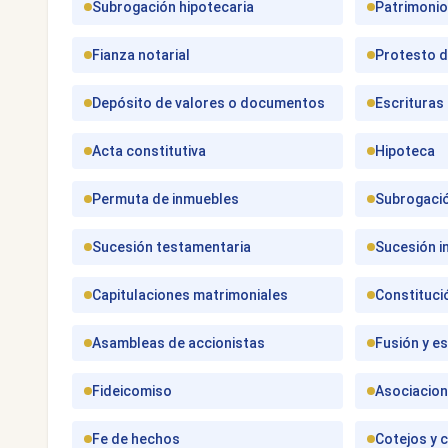
Subrogación hipotecaria
Patrimonio 
Fianza notarial
Protesto d
Depósito de valores o documentos
Escrituras 
Acta constitutiva
Hipoteca
Permuta de inmuebles
Subrogació
Sucesión testamentaria
Sucesión i
Capitulaciones matrimoniales
Constituci
Asambleas de accionistas
Fusión y e
Fideicomiso
Asociacione
Fe de hechos
Cotejos y c