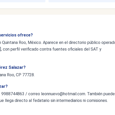
servicios ofrece?
n Quintana Roo, México. Aparece en el directorio público operad
 con perfil verificado contra fuentes oficiales del SAT y
Pérez Salazar?
ntana Roo, CP 77728.
zar?
o 9988744863 / correo
leonnuevo@hotmail.com
. También puede
ue llega directo al fedatario sin intermediarios ni comisiones.