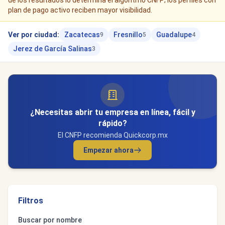
de los resultados lo determina el algoritmo CNFP; los perfiles con
plan de pago activo reciben mayor visibilidad.
Ver por ciudad:
Zacatecas
Fresnillo
Guadalupe
9
5
4
Jerez de García Salinas
3
¿Necesitas abrir tu empresa en línea, fácil y
rápido?
El CNFP recomienda Quickcorp.mx
Empezar ahora
Filtros
Buscar por nombre