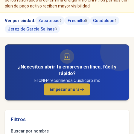
de los resultados lo determina el algoritmo CNFP; los perfiles con
plan de pago activo reciben mayor visibilidad.
Ver por ciudad:
Zacatecas
Fresnillo
Guadalupe
9
5
4
Jerez de García Salinas
3
¿Necesitas abrir tu empresa en línea, fácil y
rápido?
El CNFP recomienda Quickcorp.mx
Empezar ahora
Filtros
Buscar por nombre