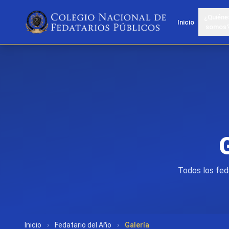
¿Quiéne
Inicio
somos
Todos los feda
Inicio
›
Fedatario del Año
›
Galería