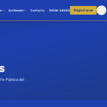
Iniciar sesión
Registrarse
os
Antilavado
Contacto
s
 Fe Pública del