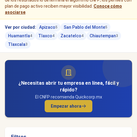
de los resultados lo determina el algoritmo CNFP; los perfiles con
plan de pago activo reciben mayor visibilidad.
Conoce cómo
asociarse
.
Ver por ciudad:
Apizaco
San Pablo del Monte
5
5
Huamantla
Tlaxco
Zacatelco
Chiautempan
4
4
4
3
Tlaxcala
3
¿Necesitas abrir tu empresa en línea, fácil y
rápido?
El CNFP recomienda Quickcorp.mx
Empezar ahora
Filtros