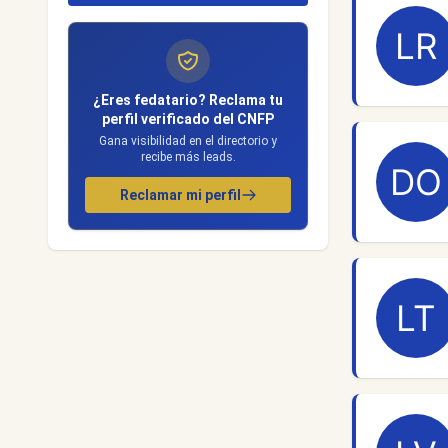
¿Eres fedatario? Reclama tu
perfil verificado del CNFP
Gana visibilidad en el directorio y
recibe más leads.
Reclamar mi perfil