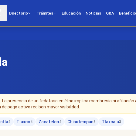
s
Directorio
Trámites
Educación
Noticias
Q&A
Benefici
?
la
e
. La presencia de un fedatario en él no implica membresía ni afiliación 
n de pago activo reciben mayor visibilidad.
ntla
Tlaxco
Zacatelco
Chiautempan
Tlaxcala
4
4
4
3
3