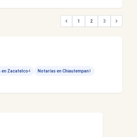
1
2
3
 en Zacatelco
Notarías en Chiautempan
4
3