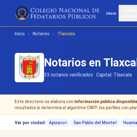
¿Quiéne
Inicio
somos
Inicio
›
Notarios
›
Tlaxcala
Notarios en Tlaxca
33 notarios verificados · Capital: Tlaxcala
Este directorio se elabora con
información pública disponibl
resultados lo determina el algoritmo CNFP; los perfiles con pla
Ver por ciudad:
Apizaco
San Pablo del Monte
Huama
5
5