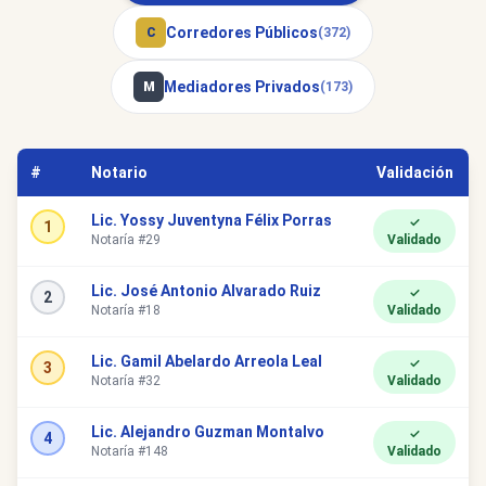
Corredores Públicos
C
(372)
Mediadores Privados
M
(173)
#
Notario
Validación
Lic. Yossy Juventyna Félix Porras
✓
1
Notaría #29
Validado
Lic. José Antonio Alvarado Ruiz
✓
2
Notaría #18
Validado
Lic. Gamil Abelardo Arreola Leal
✓
3
Notaría #32
Validado
Lic. Alejandro Guzman Montalvo
✓
4
Notaría #148
Validado