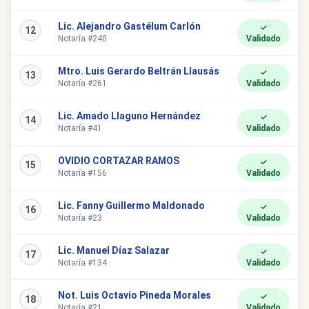
Lic. Alejandro Gastélum Carlón
✓
12
Notaría #240
Validado
Mtro. Luis Gerardo Beltrán Llausás
✓
13
Notaría #261
Validado
Lic. Amado Llaguno Hernández
✓
14
Notaría #41
Validado
OVIDIO CORTAZAR RAMOS
✓
15
Notaría #156
Validado
Lic. Fanny Guillermo Maldonado
✓
16
Notaría #23
Validado
Lic. Manuel Díaz Salazar
✓
17
Notaría #134
Validado
Not. Luis Octavio Pineda Morales
✓
18
Notaría #21
Validado