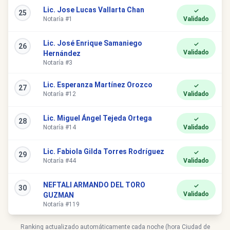
Lic. Jose Lucas Vallarta Chan
✓
25
Notaría #1
Validado
Lic. José Enrique Samaniego
✓
26
Validado
Hernández
Notaría #3
Lic. Esperanza Martínez Orozco
✓
27
Notaría #12
Validado
Lic. Miguel Ángel Tejeda Ortega
✓
28
Notaría #14
Validado
Lic. Fabiola Gilda Torres Rodríguez
✓
29
Notaría #44
Validado
NEFTALI ARMANDO DEL TORO
✓
30
Validado
GUZMAN
Notaría #119
Ranking actualizado automáticamente cada noche (hora Ciudad de