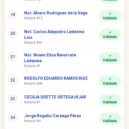
Not. Álvaro Rodríguez de la Vega
✓
19
Notaría #12
Validado
Not. Carlos Alejandro Ledesma
✓
20
Validado
Lois
Notaría #47
Not. Noemi Elisa Navarrete
✓
21
Validado
Ledesma
Notaría #1
RODOLFO EDUARDO RAMOS RUIZ
✓
22
Notaría #40
Validado
CECILIA ODETTE ORTEGA HIJAR
✓
23
Notaría #7
Validado
Jorge Rogelio Careaga Pérez
✓
24
Notaría #4
Validado