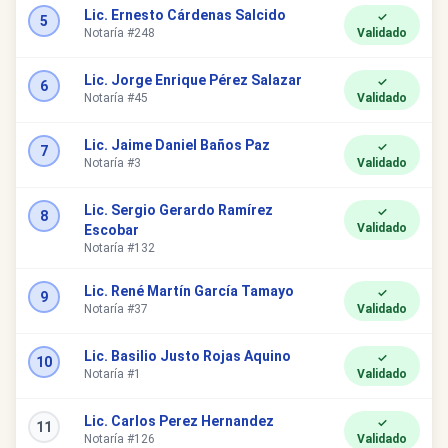
Lic. Ernesto Cárdenas Salcido
✓
5
Notaría #248
Validado
Lic. Jorge Enrique Pérez Salazar
✓
6
Notaría #45
Validado
Lic. Jaime Daniel Baños Paz
✓
7
Notaría #3
Validado
Lic. Sergio Gerardo Ramírez
✓
8
Validado
Escobar
Notaría #132
Lic. René Martín García Tamayo
✓
9
Notaría #37
Validado
Lic. Basilio Justo Rojas Aquino
✓
10
Notaría #1
Validado
Lic. Carlos Perez Hernandez
✓
11
Notaría #126
Validado