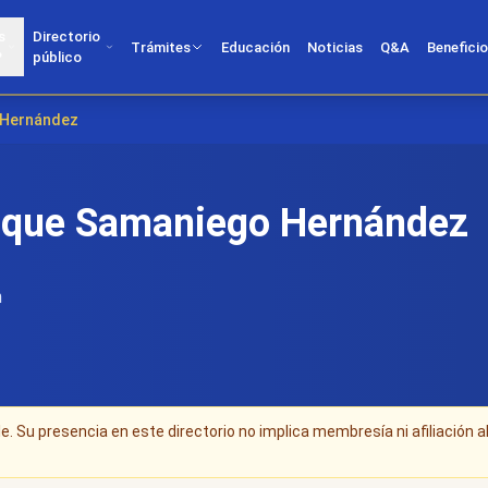
s
Directorio
Trámites
Educación
Noticias
Q&A
Benefici
?
público
o Hernández
rique Samaniego Hernández
n
. Su presencia en este directorio no implica membresía ni afiliación a