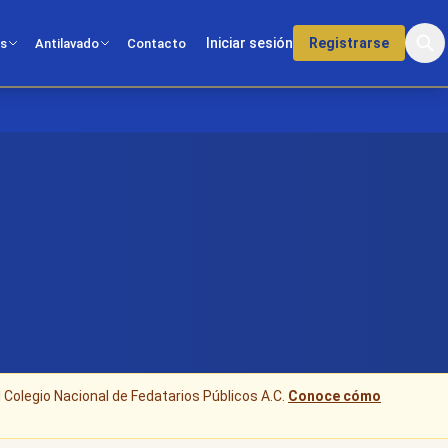
Iniciar sesión
Registrarse
os
Antilavado
Contacto
l Colegio Nacional de Fedatarios Públicos A.C.
Conoce cómo