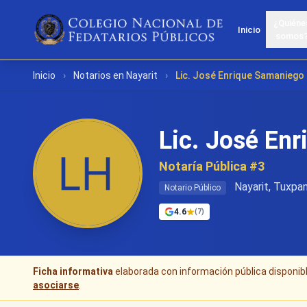
¿Quiéne
Inicio
somos
Inicio
›
Notarios en Nayarit
›
Lic. José Enrique Samanieg
Lic. José En
Notaría Pública #3
Nayarit, Tuxpa
Notario Público
4.6
(7)
Ficha informativa
elaborada con información pública disponible
asociarse
.