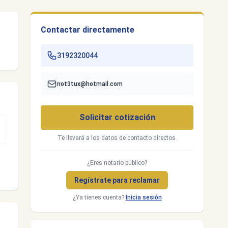
Contactar directamente
3192320044
not3tux@hotmail.com
Solicitar cotización
Te llevará a los datos de contacto directos.
¿Eres notario público?
Regístrate para reclamar
¿Ya tienes cuenta?
Inicia sesión