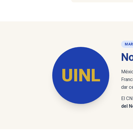
MAR
No
UINL
Méxic
Franc
dar c
El CN
del N