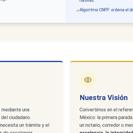
nativas
Algoritmo CNFP: ordena el d
✓
Nuestra Visión
o mediante una
Convertirnos en el referen
 del ciudadano.
México: la primera parad
necesita un trámite y el
un notario, corredor o me
s de excelencia,
excelencia, la integridad