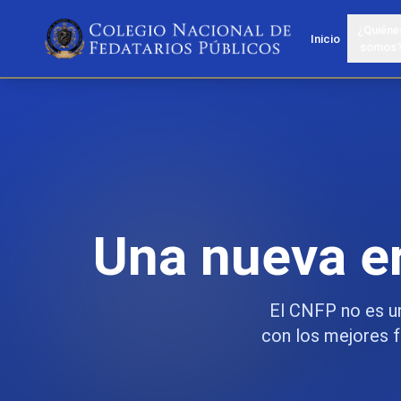
¿Quiéne
Inicio
somos
Una nueva er
El CNFP no es un
con los mejores fe