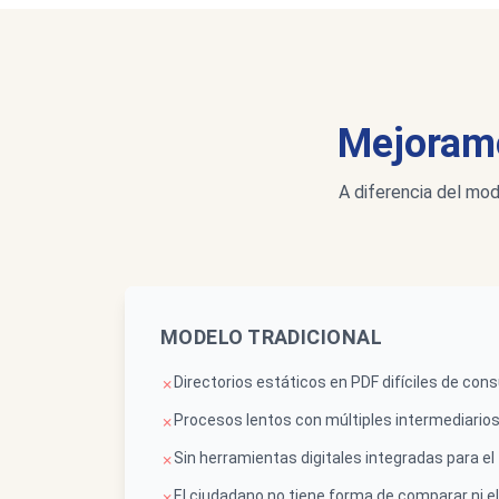
Mejoramo
A diferencia del mod
MODELO TRADICIONAL
Directorios estáticos en PDF difíciles de cons
✗
Procesos lentos con múltiples intermediario
✗
Sin herramientas digitales integradas para el
✗
El ciudadano no tiene forma de comparar ni el
✗