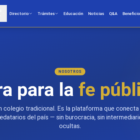
s
Directorio
Trámites
Educación
Noticias
Q&A
Benefici
?
NOSOTROS
a para la
fe públ
 colegio tradicional. Es la plataforma que conecta
datarios del país — sin burocracia, sin intermediar
ocultas.