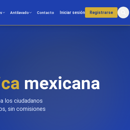
Iniciar sesión
Registrarse
os
Antilavado
Contacto
ica
mexicana
 a los ciudadanos
ios, sin comisiones