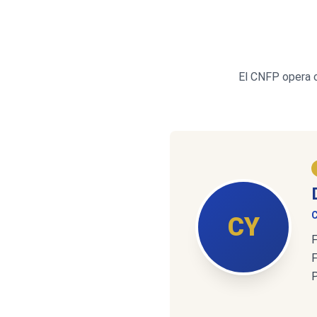
El CNFP opera c
C
CY
F
F
P