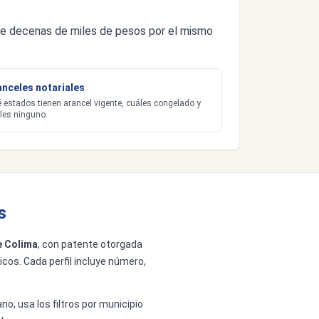
s de decenas de miles de pesos por el mismo
anceles notariales
 estados tienen arancel vigente, cuáles congelado y
les ninguno.
s
e Colima
, con patente otorgada
icos. Cada perfil incluye número,
no, usa los filtros por municipio