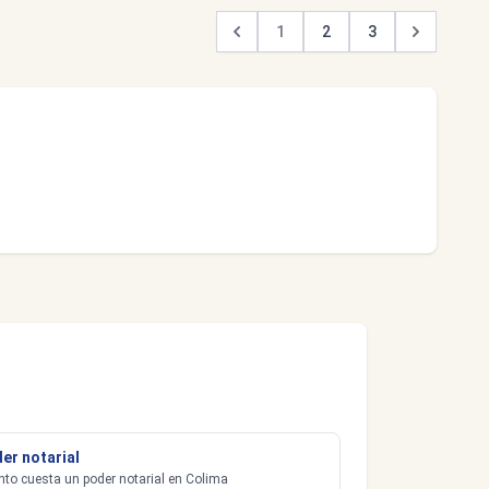
1
2
3
er notarial
to cuesta un poder notarial en Colima