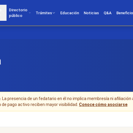
s
Directorio
Trámites
Educación
Noticias
Q&A
Benefici
?
público
a
e
. La presencia de un fedatario en él no implica membresía ni afiliación 
n de pago activo reciben mayor visibilidad.
Conoce cómo asociarse
.