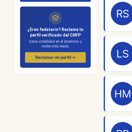
¿Eres fedatario? Reclama tu
perfil verificado del CNFP
Gana visibilidad en el directorio y
recibe más leads.
Reclamar mi perfil