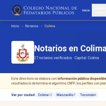
¿Quiéne
Inicio
somos
Inicio
›
Notarios
›
Colima
Notarios en Colim
27 notarios verificados · Capital: Colima
Este directorio se elabora con
información pública disponibl
resultados lo determina el algoritmo CNFP; los perfiles con pla
Ver por ciudad:
Colima
Manzanillo
Tecomán
12
7
6