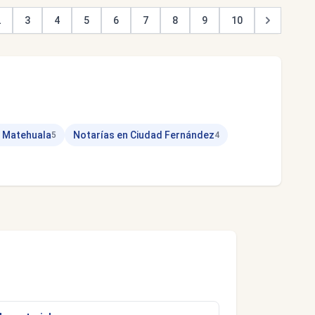
2
3
4
5
6
7
8
9
10
n Matehuala
Notarías en Ciudad Fernández
5
4