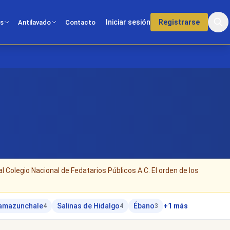
Iniciar sesión
Registrarse
os
Antilavado
Contacto
al Colegio Nacional de Fedatarios Públicos A.C. El orden de los
amazunchale
Salinas de Hidalgo
Ébano
+1 más
4
4
3