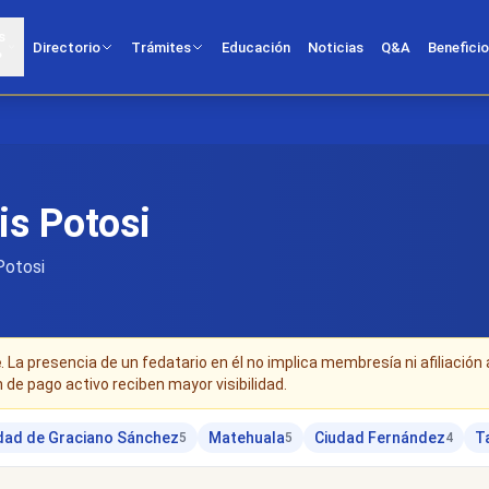
s
Directorio
Trámites
Educación
Noticias
Q&A
Benefici
?
is Potosi
 Potosi
e
. La presencia de un fedatario en él no implica membresía ni afiliación 
n de pago activo reciben mayor visibilidad.
dad de Graciano Sánchez
Matehuala
Ciudad Fernández
T
5
5
4