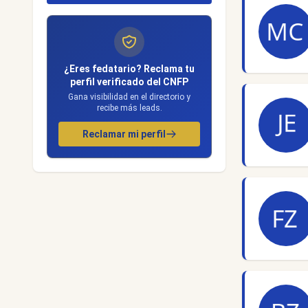
¿Eres fedatario? Reclama tu
perfil verificado del CNFP
Gana visibilidad en el directorio y
recibe más leads.
Reclamar mi perfil