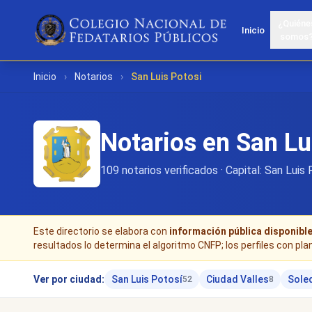
¿Quiéne
Inicio
somos
Inicio
›
Notarios
›
San Luis Potosi
Notarios en San Lu
109 notarios verificados · Capital: San Luis
Este directorio se elabora con
información pública disponibl
resultados lo determina el algoritmo CNFP; los perfiles con pla
Ver por ciudad:
San Luis Potosí
Ciudad Valles
Sole
52
8