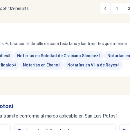
2
of
109
results
1
is Potosi, con el detalle de cada fedatario y los trámites que atiende.
alles
Notarías en Soledad de Graciano Sánchez
Notarías e
8
5
 Hidalgo
Notarías en Ébano
Notarías en Villa de Reyes
4
3
3
otosí
a trámite conforme al marco aplicable en San Luis Potosí.