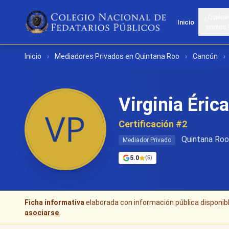
¿Quiéne
Inicio
somos
Inicio
›
Mediadores Privados en Quintana Roo
›
Cancún
›
Virginia Éric
Certificación #2
Quintana Roo
Mediador Privado
5.0
(5)
Ficha informativa
elaborada con información pública disponible
asociarse
.