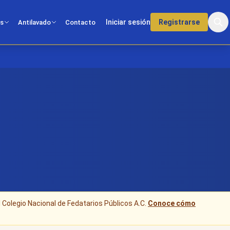
Iniciar sesión
Registrarse
os
Antilavado
Contacto
l Colegio Nacional de Fedatarios Públicos A.C.
Conoce cómo