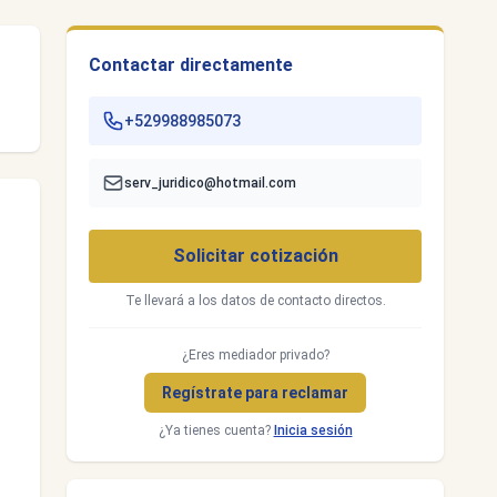
Contactar directamente
+529988985073
serv_juridico@hotmail.com
Solicitar cotización
Te llevará a los datos de contacto directos.
¿Eres mediador privado?
Regístrate para reclamar
¿Ya tienes cuenta?
Inicia sesión