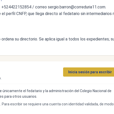
no +524422152854 / correo
sergio.barron@correduria11.com
.
l perfil CNFP, que llega directo al fedatario sin intermediarios n
ordena su directorio. Se aplica igual a todos los expedientes; s
Inicia sesión para escribir
.
ibe únicamente el fedatario y la administración del Colegio Nacional de
bles para otros usuarios.
o. Para escribir se requiere una cuenta con identidad validada, de modo