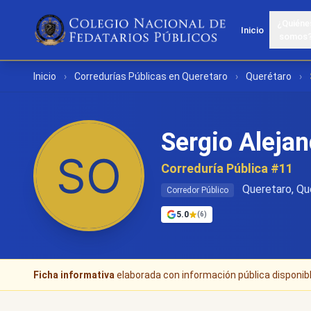
¿Quiéne
Inicio
somos
Inicio
›
Corredurías Públicas en Queretaro
›
Querétaro
›
Sergio Alejan
Correduría Pública #11
Queretaro, Qu
Corredor Público
5.0
(6)
Ficha informativa
elaborada con información pública disponible