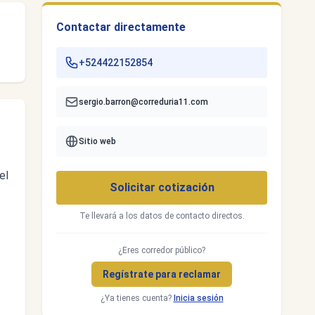
Contactar directamente
+524422152854
sergio.barron@correduria11.com
Sitio web
el
Solicitar cotización
Te llevará a los datos de contacto directos.
¿Eres corredor público?
Regístrate para reclamar
¿Ya tienes cuenta?
Inicia sesión