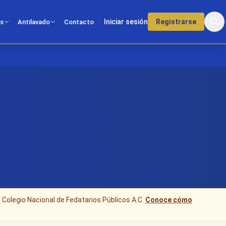
Iniciar sesión
Registrarse
os
Antilavado
Contacto
l Colegio Nacional de Fedatarios Públicos A.C.
Conoce cómo