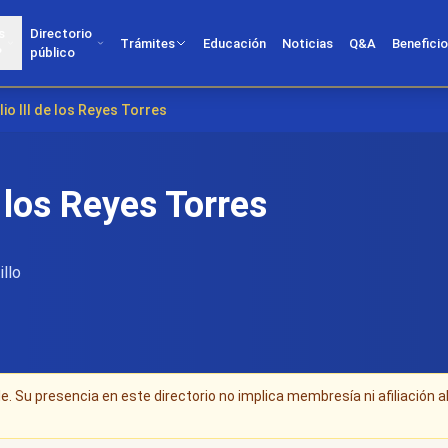
s
Directorio
Trámites
Educación
Noticias
Q&A
Benefici
?
público
io III de los Reyes Torres
e los Reyes Torres
illo
. Su presencia en este directorio no implica membresía ni afiliación a