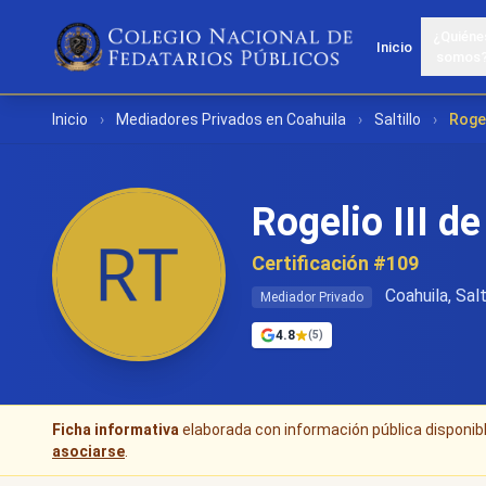
¿Quiéne
Inicio
somos
Inicio
›
Mediadores Privados en Coahuila
›
Saltillo
›
Rogel
Rogelio III d
Certificación #109
Coahuila, Salt
Mediador Privado
4.8
(5)
Ficha informativa
elaborada con información pública disponible
asociarse
.