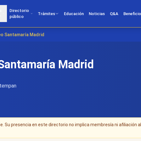
s
Directorio
Trámites
Educación
Noticias
Q&A
Benefici
?
público
reo Santamaría Madrid
 Santamaría Madrid
utempan
. Su presencia en este directorio no implica membresía ni afiliación a