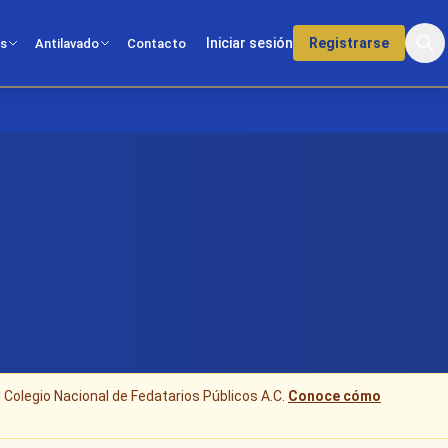
Iniciar sesión
Registrarse
os
Antilavado
Contacto
l Colegio Nacional de Fedatarios Públicos A.C.
Conoce cómo