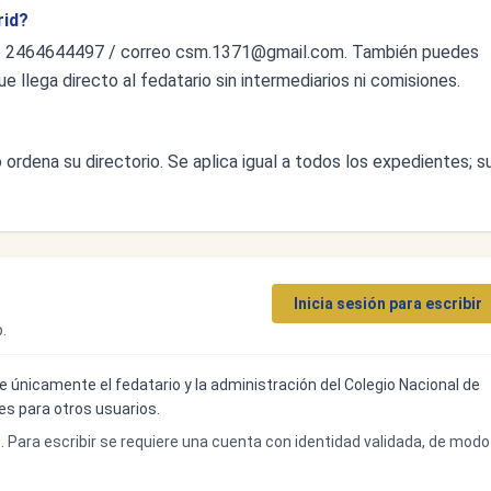
rid?
o 2464644497 / correo
csm.1371@gmail.com
. También puedes
ue llega directo al fedatario sin intermediarios ni comisiones.
ordena su directorio. Se aplica igual a todos los expedientes; s
Inicia sesión para escribir
.
ibe únicamente el fedatario y la administración del Colegio Nacional de
bles para otros usuarios.
o. Para escribir se requiere una cuenta con identidad validada, de modo