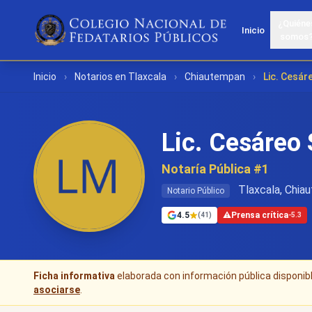
¿Quiéne
Inicio
somos
Inicio
›
Notarios en Tlaxcala
›
Chiautempan
›
Lic. Cesá
Lic. Cesáreo
Notaría Pública #1
Tlaxcala, Chia
Notario Público
4.5
⚠
Prensa crítica
(41)
-5.3
Ficha informativa
elaborada con información pública disponible
asociarse
.