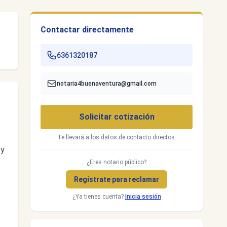
Contactar directamente
6361320187
notaria4buenaventura@gmail.com
Solicitar cotización
Te llevará a los datos de contacto directos.
 y
¿Eres notario público?
Regístrate para reclamar
¿Ya tienes cuenta?
Inicia sesión