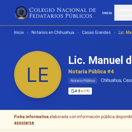
¿Quiéne
Inicio
somos
Inicio
›
Notarios en Chihuahua
›
Casas Grandes
›
Lic. M
Lic. Manuel 
Notaría Pública #4
Chihuahua, Cas
Notario Público
4.5
(19)
Ficha informativa
elaborada con información pública disponible
asociarse
.