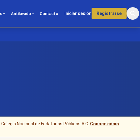
Iniciar sesión
Registrarse
os
Antilavado
Contacto
l Colegio Nacional de Fedatarios Públicos A.C.
Conoce cómo