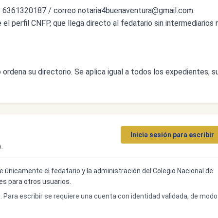
o 6361320187 / correo
notaria4buenaventura@gmail.com
.
l perfil CNFP, que llega directo al fedatario sin intermediarios n
ordena su directorio. Se aplica igual a todos los expedientes; s
Inicia sesión para escribir
.
ibe únicamente el fedatario y la administración del Colegio Nacional de
bles para otros usuarios.
o. Para escribir se requiere una cuenta con identidad validada, de modo