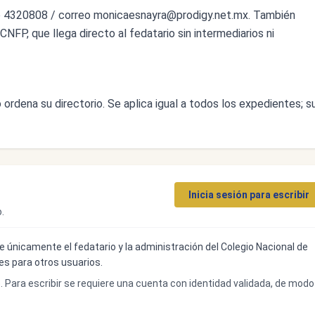
o 4320808 / correo
monicaesnayra@prodigy.net.mx
. También
CNFP, que llega directo al fedatario sin intermediarios ni
ordena su directorio. Se aplica igual a todos los expedientes; s
Inicia sesión para escribir
.
ibe únicamente el fedatario y la administración del Colegio Nacional de
bles para otros usuarios.
o. Para escribir se requiere una cuenta con identidad validada, de modo