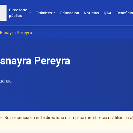
s
Directorio
Trámites
Educación
Noticias
Q&A
Benefici
?
público
 Esnayra Pereyra
Esnayra Pereyra
huahua
. Su presencia en este directorio no implica membresía ni afiliación a