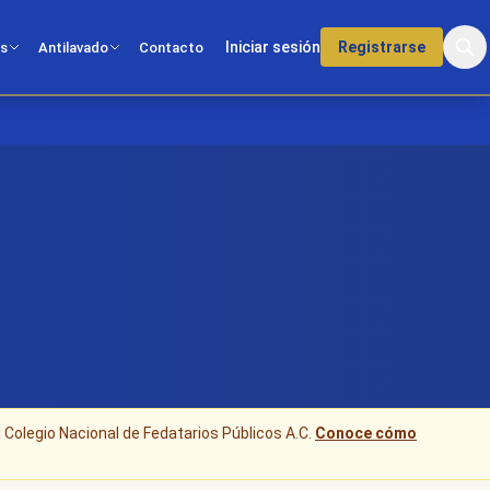
Iniciar sesión
Registrarse
os
Antilavado
Contacto
l Colegio Nacional de Fedatarios Públicos A.C.
Conoce cómo