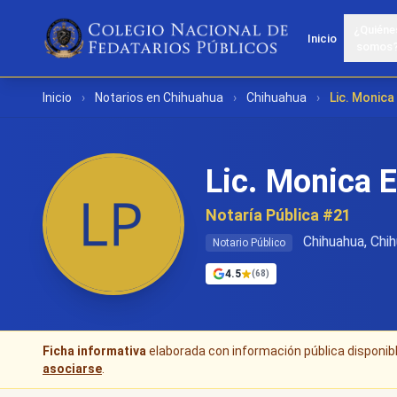
¿Quiéne
Inicio
somos
Inicio
›
Notarios en Chihuahua
›
Chihuahua
›
Lic. Monica
Lic. Monica 
Notaría Pública #21
Chihuahua, Chi
Notario Público
4.5
(68)
Ficha informativa
elaborada con información pública disponible
asociarse
.