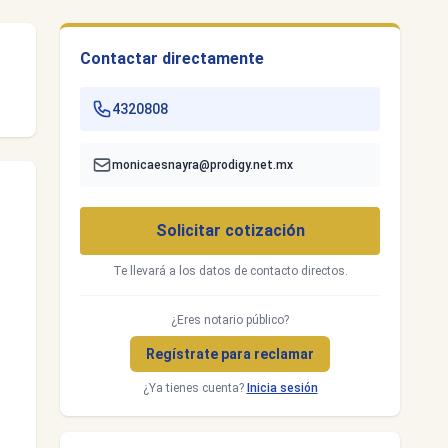
Contactar directamente
4320808
monicaesnayra@prodigy.net.mx
Solicitar cotización
Te llevará a los datos de contacto directos.
¿Eres notario público?
Regístrate para reclamar
¿Ya tienes cuenta?
Inicia sesión