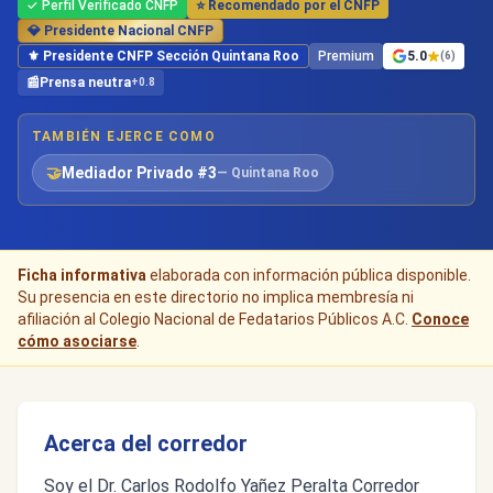
✓ Perfil Verificado CNFP
⭐ Recomendado por el CNFP
💎 Presidente Nacional CNFP
⚜️ Presidente CNFP Sección Quintana Roo
Premium
5.0
(6)
📰
Prensa neutra
+0.8
TAMBIÉN EJERCE COMO
🤝
Mediador Privado #3
— Quintana Roo
Ficha informativa
elaborada con información pública disponible.
Su presencia en este directorio no implica membresía ni
afiliación al Colegio Nacional de Fedatarios Públicos A.C.
Conoce
cómo asociarse
.
Acerca del corredor
Soy el Dr. Carlos Rodolfo Yañez Peralta Corredor