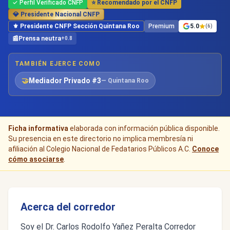
✓ Perfil Verificado CNFP
⭐ Recomendado por el CNFP
💎 Presidente Nacional CNFP
⚜️ Presidente CNFP Sección Quintana Roo
Premium
5.0
(6)
📰
Prensa neutra
+0.8
TAMBIÉN EJERCE COMO
🤝
Mediador Privado #3
— Quintana Roo
Ficha informativa
elaborada con información pública disponible.
Su presencia en este directorio no implica membresía ni
afiliación al Colegio Nacional de Fedatarios Públicos A.C.
Conoce
cómo asociarse
.
Acerca del corredor
Soy el Dr. Carlos Rodolfo Yañez Peralta Corredor