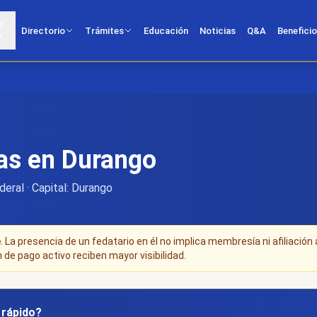
s
Directorio
Trámites
Educación
Noticias
Q&A
Benefici
?
cas en Durango
deral · Capital: Durango
e
. La presencia de un fedatario en él no implica membresía ni afiliación 
n de pago activo reciben mayor visibilidad.
y rápido?