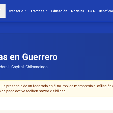
s
Directorio
Trámites
Educación
Noticias
Q&A
Benefici
?
as en Guerrero
eral · Capital: Chilpancingo
e
. La presencia de un fedatario en él no implica membresía ni afiliación 
n de pago activo reciben mayor visibilidad.