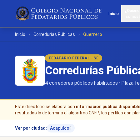
¿Quiéne
Inicio
somos
Inicio
›
Corredurías Públicas
›
Guerrero
FEDATARIO FEDERAL · SE
Corredurías Públic
4 corredores públicos habilitados · Plaza fed
Este directorio se elabora con
información pública disponibl
resultados lo determina el algoritmo CNFP; los perfiles con pla
Ver por ciudad:
Acapulco
3