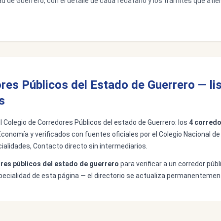
d de Guerrero, con el detalle de cada fedatario y los trámites que atie
res Públicos del Estado de Guerrero — li
s
del Colegio de Corredores Públicos del estado de Guerrero: los
4 corredo
Economía y verificados con fuentes oficiales por el Colegio Nacional de
ialidades, Contacto directo sin intermediarios.
res públicos del estado de guerrero
para verificar a un corredor púb
especialidad de esta página — el directorio se actualiza permanentement