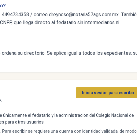
ío?
o 4494734358 / correo
dreynoso@notaria57ags.com.mx
. Tambié
CNFP, que llega directo al fedatario sin intermediarios ni
ordena su directorio. Se aplica igual a todos los expedientes; s
Inicia sesión para escribir
.
ibe únicamente el fedatario y la administración del Colegio Nacional de
bles para otros usuarios.
o. Para escribir se requiere una cuenta con identidad validada, de modo