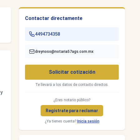
Contactar directamente
4494734358
dreynoso@notaria57ags.com.mx
Solicitar cotización
Te llevará a los datos de contacto directos.
 y
¿Eres notario público?
Regístrate para reclamar
¿Ya tienes cuenta?
Inicia sesión