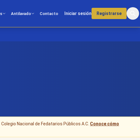
Iniciar sesión
Registrarse
os
Antilavado
Contacto
l Colegio Nacional de Fedatarios Públicos A.C.
Conoce cómo