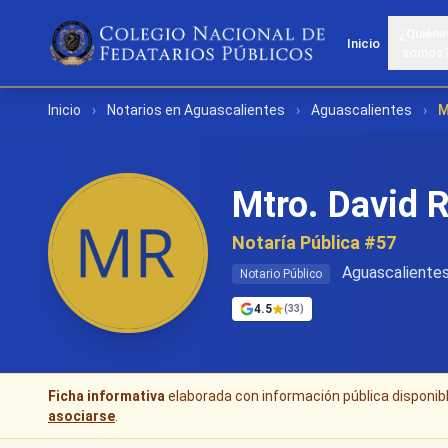
¿Quiéne
Inicio
somos
Inicio
›
Notarios en Aguascalientes
›
Aguascalientes
›
M
Mtro. David 
Notaría Pública #57
Aguascalientes
Notario Público
4.5
(33)
Ficha informativa
elaborada con información pública disponible
asociarse
.