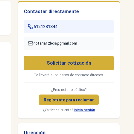
Contactar directamente
6121231844
notaria12bcs@gmail.com
Solicitar cotización
Te llevará a los datos de contacto directos.
¿Eres notario público?
Regístrate para reclamar
¿Ya tienes cuenta?
Inicia sesión
Dirección