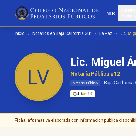
¿Quiéne
Inicio
somos
Inicio
›
Notarios en Baja California Sur
›
La Paz
›
Lic. Mi
Lic. Miguel Á
Notaría Pública #12
Baja California 
Notario Público
4.6
(41)
Ficha informativa
elaborada con información pública disponible