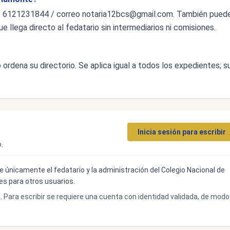
o 6121231844 / correo
notaria12bcs@gmail.com
. También pued
ue llega directo al fedatario sin intermediarios ni comisiones.
ordena su directorio. Se aplica igual a todos los expedientes; s
Inicia sesión para escribir
.
ibe únicamente el fedatario y la administración del Colegio Nacional de
bles para otros usuarios.
o. Para escribir se requiere una cuenta con identidad validada, de modo