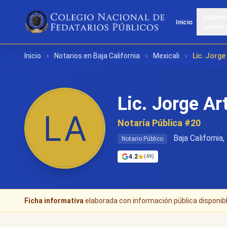
¿Quiéne
Inicio
somos
Inicio
›
Notarios en Baja California
›
Mexicali
›
Lic. Jorge
Lic. Jorge Ar
Notaría Pública #20
Baja California,
Notario Público
4.2
(49)
Ficha informativa
elaborada con información pública disponible