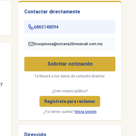
Contactar directamente
6865148094
licespinosa@notaria20mexicali.com.mx
Solicitar cotización
Te llevará a los datos de contacto directos.
 y
¿Eres notario público?
Regístrate para reclamar
¿Ya tienes cuenta?
Inicia sesión
Dirección