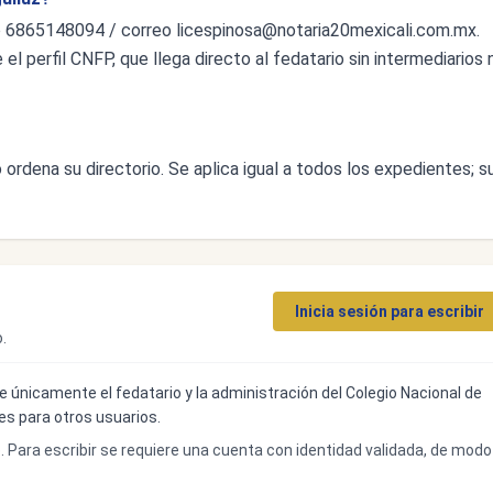
o 6865148094 / correo
licespinosa@notaria20mexicali.com.mx
.
l perfil CNFP, que llega directo al fedatario sin intermediarios n
ordena su directorio. Se aplica igual a todos los expedientes; s
Inicia sesión para escribir
.
ibe únicamente el fedatario y la administración del Colegio Nacional de
bles para otros usuarios.
o. Para escribir se requiere una cuenta con identidad validada, de modo