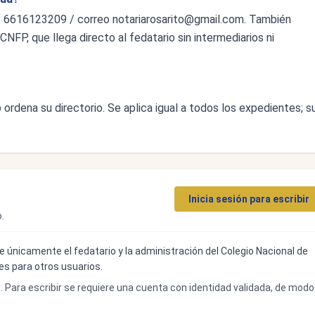
o 6616123209 / correo
notariarosarito@gmail.com
. También
CNFP, que llega directo al fedatario sin intermediarios ni
ordena su directorio. Se aplica igual a todos los expedientes; s
Inicia sesión para escribir
.
ibe únicamente el fedatario y la administración del Colegio Nacional de
bles para otros usuarios.
o. Para escribir se requiere una cuenta con identidad validada, de modo