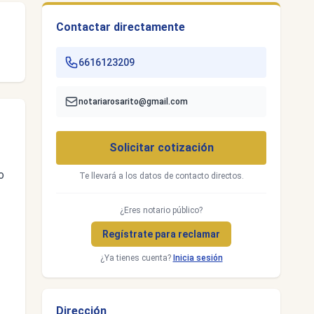
Contactar directamente
6616123209
notariarosarito@gmail.com
Solicitar cotización
o
Te llevará a los datos de contacto directos.
¿Eres notario público?
Regístrate para reclamar
¿Ya tienes cuenta?
Inicia sesión
Dirección