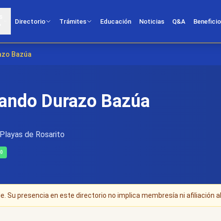
s
Directorio
Trámites
Educación
Noticias
Q&A
Benefici
?
razo Bazúa
mando Durazo Bazúa
, Playas de Rosarito
.0
. Su presencia en este directorio no implica membresía ni afiliación al