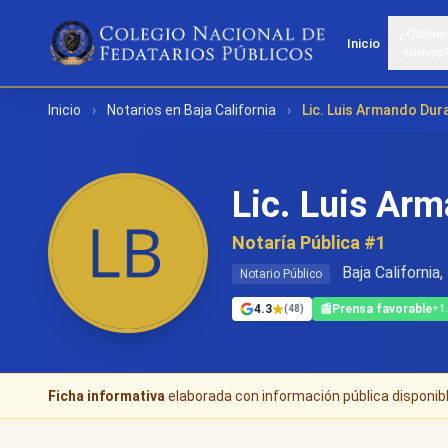
¿Quiéne
Inicio
somos
Inicio
›
Notarios en Baja California
›
Lic. Luis Armando Du
Lic. Luis Ar
Notaría Pública #1
Baja California
Notario Público
4.3
📰
Prensa favorable
(48)
+1
Ficha informativa
elaborada con información pública disponible