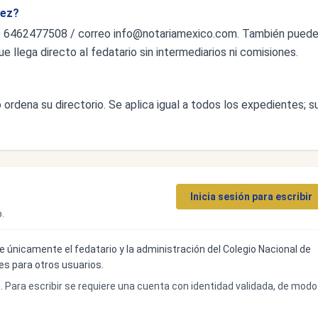
mez?
o 6462477508 / correo
info@notariamexico.com
. También pued
ue llega directo al fedatario sin intermediarios ni comisiones.
ordena su directorio. Se aplica igual a todos los expedientes; s
Inicia sesión para escribir
.
ibe únicamente el fedatario y la administración del Colegio Nacional de
bles para otros usuarios.
o. Para escribir se requiere una cuenta con identidad validada, de modo