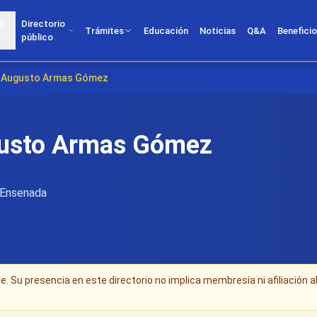
s
Directorio
Trámites
Educación
Noticias
Q&A
Benefici
?
público
úl Augusto Armas Gómez
gusto Armas Gómez
, Ensenada
. Su presencia en este directorio no implica membresía ni afiliación a