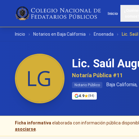
¿Quiéne
Inicio
somos
Inicio
›
Notarios en Baja California
›
Ensenada
›
Lic. Sa
Lic. Saúl Au
Notaría Pública #11
Baja California
Notario Público
4.9
(84)
Ficha informativa
elaborada con información pública disponible
asociarse
.