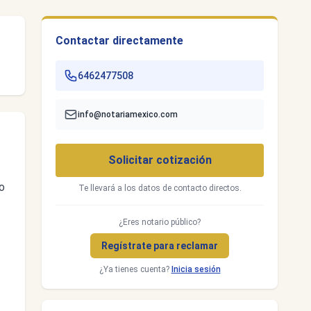
Contactar directamente
6462477508
info@notariamexico.com
Solicitar cotización
o
Te llevará a los datos de contacto directos.
¿Eres notario público?
Regístrate para reclamar
¿Ya tienes cuenta?
Inicia sesión