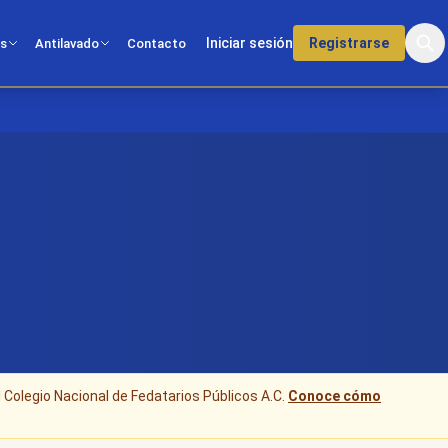
Iniciar sesión
Registrarse
os
Antilavado
Contacto
l Colegio Nacional de Fedatarios Públicos A.C.
Conoce cómo