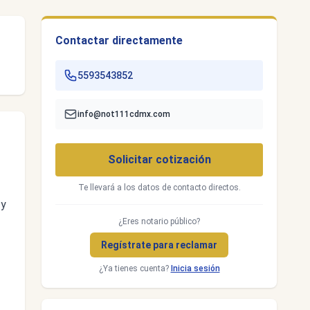
Contactar directamente
5593543852
info@not111cdmx.com
Solicitar cotización
Te llevará a los datos de contacto directos.
 y
¿Eres notario público?
Regístrate para reclamar
¿Ya tienes cuenta?
Inicia sesión