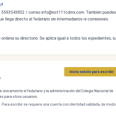
o?
o 5593543852 / correo
info@not111cdmx.com
. También puedes
ue llega directo al fedatario sin intermediarios ni comisiones.
ordena su directorio. Se aplica igual a todos los expedientes; s
Inicia sesión para escribir
.
ibe únicamente el fedatario y la administración del Colegio Nacional de
bles para otros usuarios.
o. Para escribir se requiere una cuenta con identidad validada, de modo