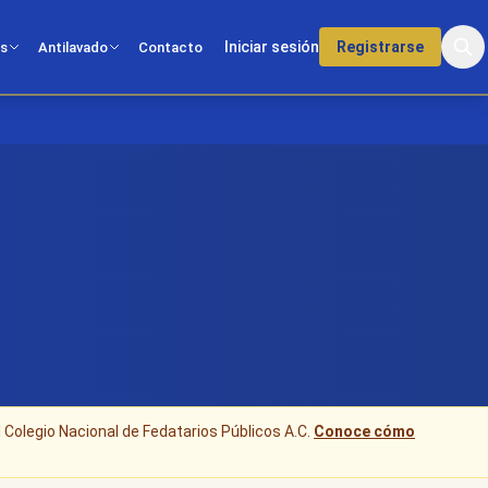
Iniciar sesión
Registrarse
os
Antilavado
Contacto
l Colegio Nacional de Fedatarios Públicos A.C.
Conoce cómo