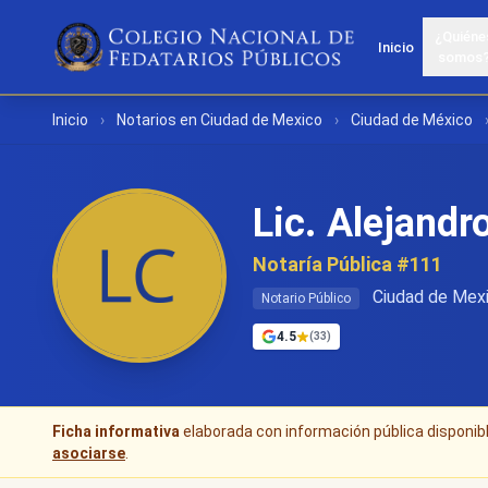
¿Quiéne
Inicio
somos
Inicio
›
Notarios en Ciudad de Mexico
›
Ciudad de México
Lic. Alejandro
Notaría Pública #111
Ciudad de Mexi
Notario Público
4.5
(33)
Ficha informativa
elaborada con información pública disponible
asociarse
.