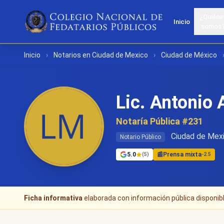
¿Quiéne
Inicio
somos
Inicio
›
Notarios en Ciudad de Mexico
›
Ciudad de México
Lic. Antonio
Notaría Pública #231
Ciudad de Mexi
Notario Público
5.0
📰
Prensa mixta
(5)
-2.5
Ficha informativa
elaborada con información pública disponible