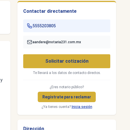
Contactar directamente
5555203805
aandere@notaria231.com.mx
Solicitar cotización
Te llevará a los datos de contacto directos.
 y
¿Eres notario público?
Regístrate para reclamar
¿Ya tienes cuenta?
Inicia sesión
Dirección