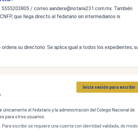
o 5555203805 / correo
aandere@notaria231.com.mx
. También
CNFP, que llega directo al fedatario sin intermediarios ni
ordena su directorio. Se aplica igual a todos los expedientes; s
Inicia sesión para escribir
.
ibe únicamente el fedatario y la administración del Colegio Nacional de
bles para otros usuarios.
o. Para escribir se requiere una cuenta con identidad validada, de modo