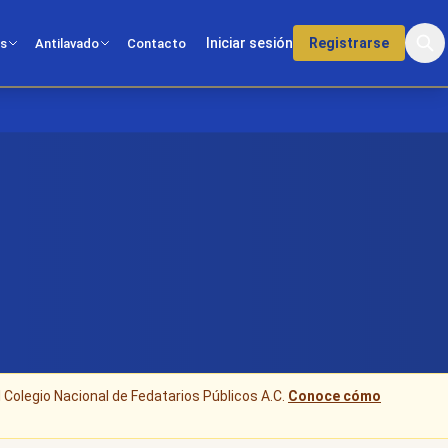
Iniciar sesión
Registrarse
os
Antilavado
Contacto
l Colegio Nacional de Fedatarios Públicos A.C.
Conoce cómo