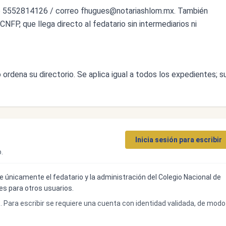
o 5552814126 / correo
fhugues@notariashlom.mx
. También
CNFP, que llega directo al fedatario sin intermediarios ni
ordena su directorio. Se aplica igual a todos los expedientes; s
Inicia sesión para escribir
.
ibe únicamente el fedatario y la administración del Colegio Nacional de
bles para otros usuarios.
o. Para escribir se requiere una cuenta con identidad validada, de modo