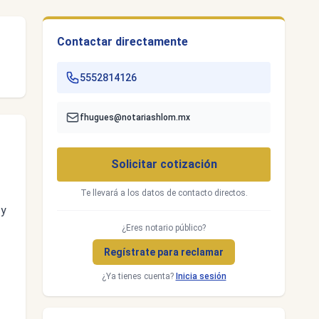
Contactar directamente
5552814126
fhugues@notariashlom.mx
Solicitar cotización
Te llevará a los datos de contacto directos.
 y
¿Eres notario público?
Regístrate para reclamar
¿Ya tienes cuenta?
Inicia sesión