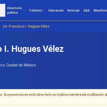
s
Directorio
Trámites
Educación
Noticias
Q&A
Benefici
?
público
›
Lic. Francisco I. Hugues Vélez
o I. Hugues Vélez
co, Ciudad de México
. Su presencia en este directorio no implica membresía ni afiliación a