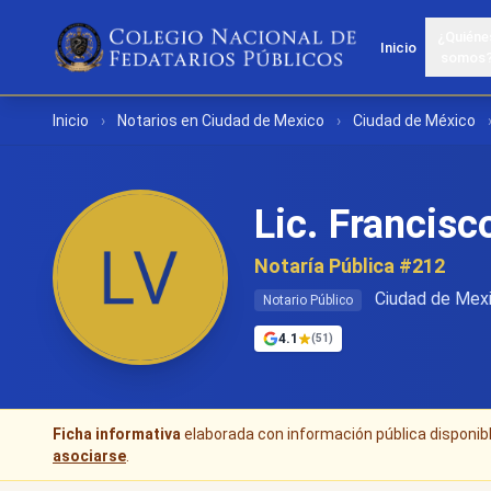
¿Quiéne
Inicio
somos
Inicio
›
Notarios en Ciudad de Mexico
›
Ciudad de México
Lic. Francisc
Notaría Pública #212
Ciudad de Mexi
Notario Público
4.1
(51)
Ficha informativa
elaborada con información pública disponible
asociarse
.