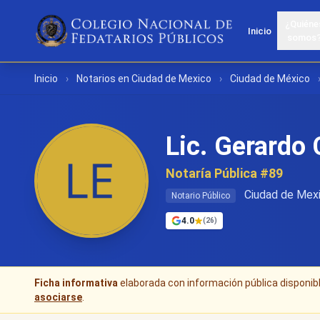
¿Quiéne
Inicio
somos
Inicio
›
Notarios en Ciudad de Mexico
›
Ciudad de México
Lic. Gerardo
Notaría Pública #89
Ciudad de Mexi
Notario Público
4.0
(26)
Ficha informativa
elaborada con información pública disponible
asociarse
.