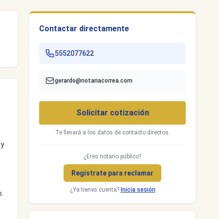
Contactar directamente
5552077622
gerardo@notariacorrea.com
Solicitar cotización
Te llevará a los datos de contacto directos.
 y
¿Eres notario público?
Regístrate para reclamar
¿Ya tienes cuenta?
Inicia sesión
.