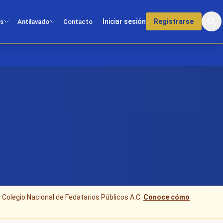
Iniciar sesión
Registrarse
os
Antilavado
Contacto
l Colegio Nacional de Fedatarios Públicos A.C.
Conoce cómo