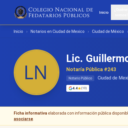
¿Quiéne
Inicio
somos
Inicio
›
Notarios en Ciudad de Mexico
›
Ciudad de México
Lic. Guillerm
Notaría Pública #243
Ciudad de Mexi
Notario Público
4.4
(13)
Ficha informativa
elaborada con información pública disponible
asociarse
.