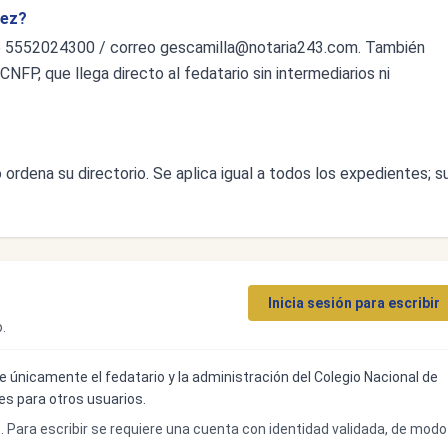
áez?
o 5552024300 / correo
gescamilla@notaria243.com
. También
CNFP, que llega directo al fedatario sin intermediarios ni
ordena su directorio. Se aplica igual a todos los expedientes; s
Inicia sesión para escribir
.
ibe únicamente el fedatario y la administración del Colegio Nacional de
bles para otros usuarios.
o. Para escribir se requiere una cuenta con identidad validada, de modo