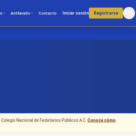
Iniciar sesión
Registrarse
os
Antilavado
Contacto
l Colegio Nacional de Fedatarios Públicos A.C.
Conoce cómo