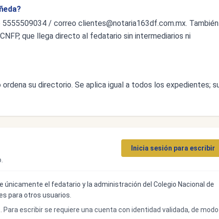
añeda?
o 5555509034 / correo
clientes@notaria163df.com.mx
. También
CNFP, que llega directo al fedatario sin intermediarios ni
ordena su directorio. Se aplica igual a todos los expedientes; s
Inicia sesión para escribir
.
ibe únicamente el fedatario y la administración del Colegio Nacional de
bles para otros usuarios.
o. Para escribir se requiere una cuenta con identidad validada, de modo