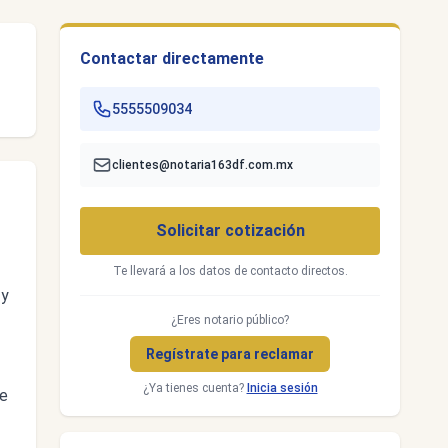
Contactar directamente
5555509034
clientes@notaria163df.com.mx
Solicitar cotización
Te llevará a los datos de contacto directos.
 y
¿Eres notario público?
Regístrate para reclamar
¿Ya tienes cuenta?
Inicia sesión
de