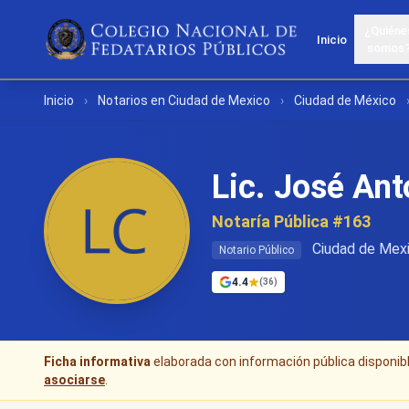
¿Quiéne
Inicio
somos
Inicio
›
Notarios en Ciudad de Mexico
›
Ciudad de México
Lic. José An
Notaría Pública #163
Ciudad de Mexi
Notario Público
4.4
(36)
Ficha informativa
elaborada con información pública disponible
asociarse
.