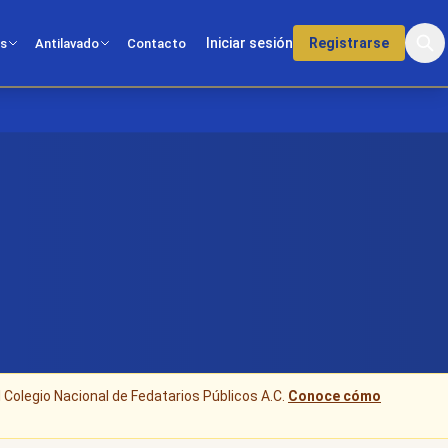
Iniciar sesión
Registrarse
os
Antilavado
Contacto
l Colegio Nacional de Fedatarios Públicos A.C.
Conoce cómo