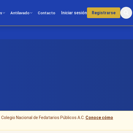
Iniciar sesión
Registrarse
os
Antilavado
Contacto
l Colegio Nacional de Fedatarios Públicos A.C.
Conoce cómo