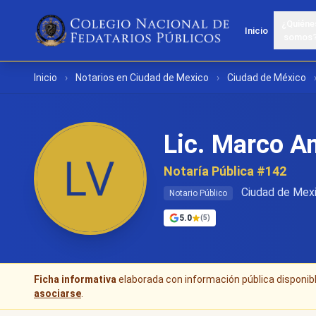
¿Quiéne
Inicio
somos
Inicio
›
Notarios en Ciudad de Mexico
›
Ciudad de México
Lic. Marco A
Notaría Pública #142
Ciudad de Mexi
Notario Público
5.0
(5)
Ficha informativa
elaborada con información pública disponible
asociarse
.