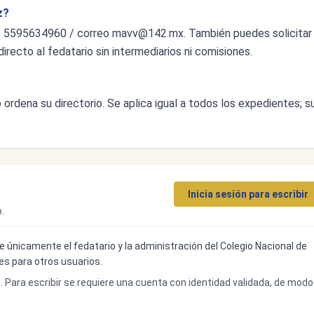
z?
o 5595634960 / correo
mavv@142.mx
. También puedes solicitar
irecto al fedatario sin intermediarios ni comisiones.
ordena su directorio. Se aplica igual a todos los expedientes; s
Inicia sesión para escribir
.
ibe únicamente el fedatario y la administración del Colegio Nacional de
bles para otros usuarios.
o. Para escribir se requiere una cuenta con identidad validada, de modo