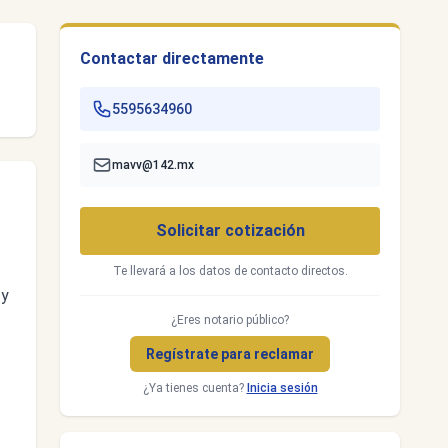
Contactar directamente
5595634960
mavv@142.mx
Solicitar cotización
Te llevará a los datos de contacto directos.
 y
¿Eres notario público?
Regístrate para reclamar
¿Ya tienes cuenta?
Inicia sesión