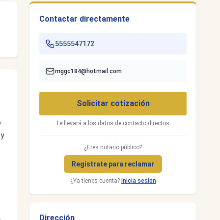
Contactar directamente
5555547172
mggc184@hotmail.com
Solicitar cotización
o
Te llevará a los datos de contacto directos.
 y
¿Eres notario público?
Regístrate para reclamar
¿Ya tienes cuenta?
Inicia sesión
Dirección