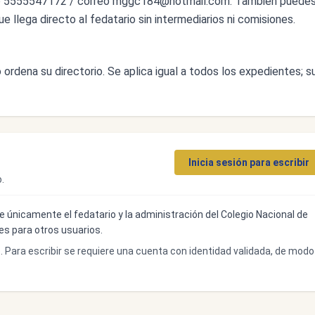
o 5555547172 / correo
mggc184@hotmail.com
. También puede
ue llega directo al fedatario sin intermediarios ni comisiones.
ordena su directorio. Se aplica igual a todos los expedientes; s
Inicia sesión para escribir
.
ibe únicamente el fedatario y la administración del Colegio Nacional de
bles para otros usuarios.
o. Para escribir se requiere una cuenta con identidad validada, de modo