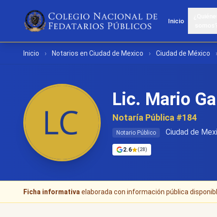
¿Quiéne
Inicio
somos
Inicio
›
Notarios en Ciudad de Mexico
›
Ciudad de México
Lic. Mario G
Notaría Pública #184
Ciudad de Mexi
Notario Público
2.6
(28)
Ficha informativa
elaborada con información pública disponible