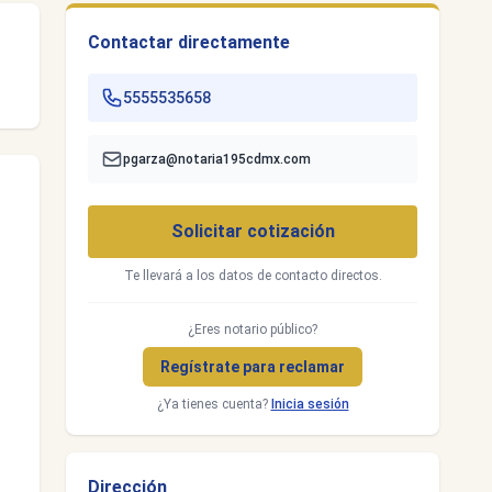
Contactar directamente
5555535658
pgarza@notaria195cdmx.com
Solicitar cotización
Te llevará a los datos de contacto directos.
¿Eres notario público?
Regístrate para reclamar
¿Ya tienes cuenta?
Inicia sesión
Dirección