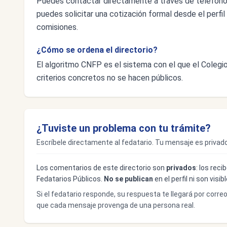
Puedes contactar directamente a través de teléfon
puedes solicitar una cotización formal desde el perfil 
comisiones.
¿Cómo se ordena el directorio?
El algoritmo CNFP es el sistema con el que el Colegio 
criterios concretos no se hacen públicos.
¿Tuviste un problema con tu trámite?
Escríbele directamente al fedatario. Tu mensaje es privado
Los comentarios de este directorio son
privados
: los rec
Fedatarios Públicos.
No se publican
en el perfil ni son visi
Si el fedatario responde, su respuesta te llegará por corre
que cada mensaje provenga de una persona real.