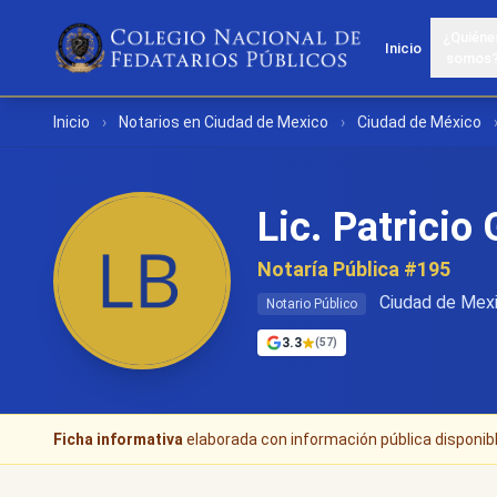
¿Quiéne
Inicio
somos
Inicio
›
Notarios en Ciudad de Mexico
›
Ciudad de México
Lic. Patricio
Notaría Pública #195
Ciudad de Mexi
Notario Público
3.3
(57)
Ficha informativa
elaborada con información pública disponible