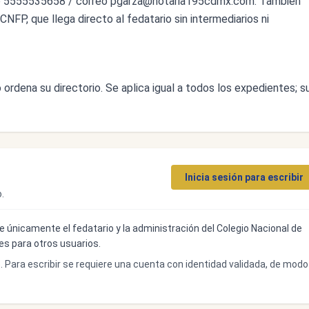
o 5555535658 / correo
pgarza@notaria195cdmx.com
. También
CNFP, que llega directo al fedatario sin intermediarios ni
ordena su directorio. Se aplica igual a todos los expedientes; s
Inicia sesión para escribir
.
ibe únicamente el fedatario y la administración del Colegio Nacional de
bles para otros usuarios.
o. Para escribir se requiere una cuenta con identidad validada, de modo