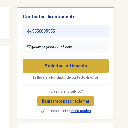
Contactar directamente
5556885555
pcortina@not226df.com
Solicitar cotización
Te llevará a los datos de contacto directos.
¿Eres notario público?
Regístrate para reclamar
¿Ya tienes cuenta?
Inicia sesión