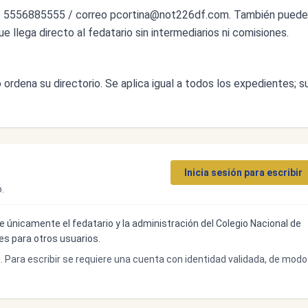
o 5556885555 / correo
pcortina@not226df.com
. También pued
ue llega directo al fedatario sin intermediarios ni comisiones.
ordena su directorio. Se aplica igual a todos los expedientes; s
Inicia sesión para escribir
.
ibe únicamente el fedatario y la administración del Colegio Nacional de
bles para otros usuarios.
o. Para escribir se requiere una cuenta con identidad validada, de modo