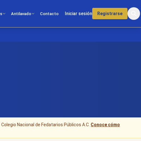
Iniciar sesión
Registrarse
os
Antilavado
Contacto
l Colegio Nacional de Fedatarios Públicos A.C.
Conoce cómo