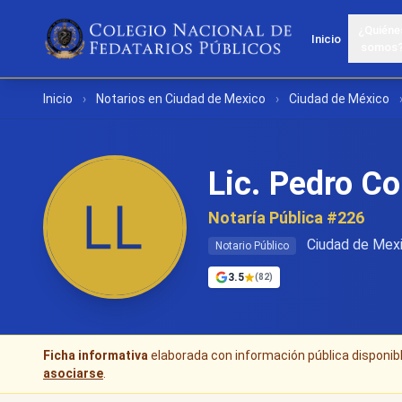
¿Quiéne
Inicio
somos
Inicio
›
Notarios en Ciudad de Mexico
›
Ciudad de México
Lic. Pedro Co
Notaría Pública #226
Ciudad de Mexi
Notario Público
3.5
(82)
Ficha informativa
elaborada con información pública disponible
asociarse
.