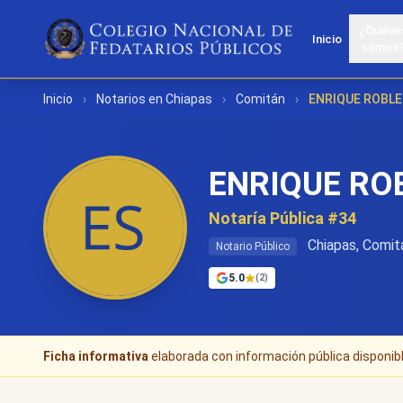
¿Quiéne
Inicio
somos
Inicio
›
Notarios en Chiapas
›
Comitán
›
ENRIQUE ROBLE
ENRIQUE RO
Notaría Pública #34
Chiapas, Comit
Notario Público
5.0
(2)
Ficha informativa
elaborada con información pública disponible