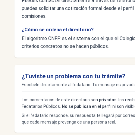
Puedes contactar directamente a través de teléfon
puedes solicitar una cotización formal desde el perfil 
comisiones.
¿Cómo se ordena el directorio?
El algoritmo CNFP es el sistema con el que el Colegio 
criterios concretos no se hacen públicos.
¿Tuviste un problema con tu trámite?
Escríbele directamente al fedatario. Tu mensaje es privado
Los comentarios de este directorio son
privados
: los rec
Fedatarios Públicos.
No se publican
en el perfil ni son visi
Si el fedatario responde, su respuesta te llegará por corre
que cada mensaje provenga de una persona real.