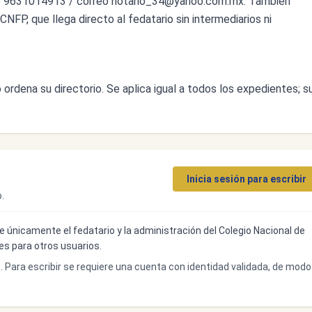
o 9631014913 / correo
notario_34@yahoo.com.mx
. También
CNFP, que llega directo al fedatario sin intermediarios ni
ordena su directorio. Se aplica igual a todos los expedientes; s
Inicia sesión para escribir
.
ibe únicamente el fedatario y la administración del Colegio Nacional de
bles para otros usuarios.
o. Para escribir se requiere una cuenta con identidad validada, de modo