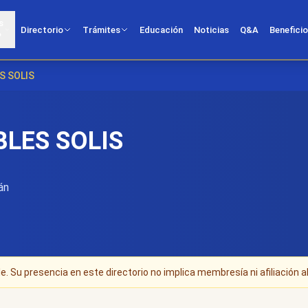
s
Directorio
Trámites
Educación
Noticias
Q&A
Benefici
?
S SOLIS
BLES SOLIS
án
. Su presencia en este directorio no implica membresía ni afiliación al