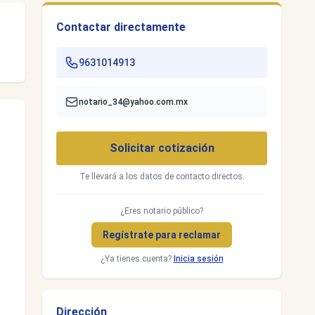
Contactar directamente
9631014913
notario_34@yahoo.com.mx
Solicitar cotización
Te llevará a los datos de contacto directos.
¿Eres notario público?
Regístrate para reclamar
¿Ya tienes cuenta?
Inicia sesión
Dirección