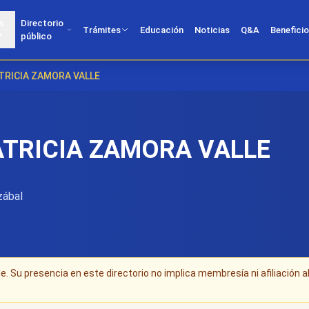
s
Directorio
Trámites
Educación
Noticias
Q&A
Benefici
?
público
TRICIA ZAMORA VALLE
ATRICIA ZAMORA VALLE
zábal
. Su presencia en este directorio no implica membresía ni afiliación a