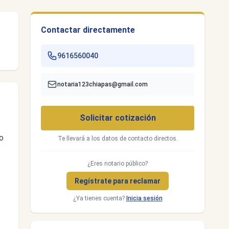
Contactar directamente
9616560040
notaria123chiapas@gmail.com
Solicitar cotización
o
Te llevará a los datos de contacto directos.
¿Eres notario público?
Regístrate para reclamar
¿Ya tienes cuenta?
Inicia sesión