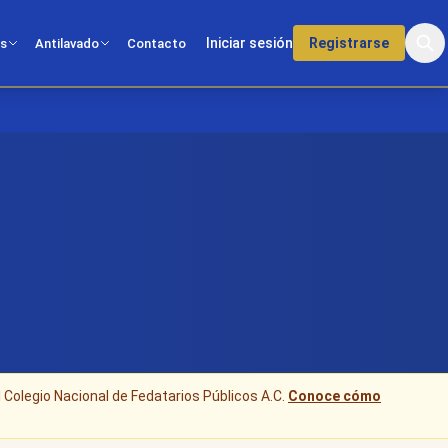
Iniciar sesión
Registrarse
os
Antilavado
Contacto
l Colegio Nacional de Fedatarios Públicos A.C.
Conoce cómo