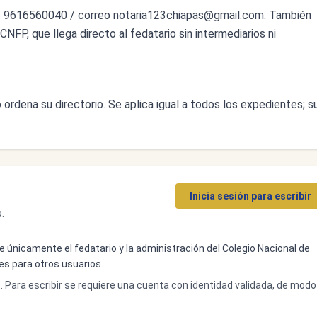
o 9616560040 / correo
notaria123chiapas@gmail.com
. También
CNFP, que llega directo al fedatario sin intermediarios ni
ordena su directorio. Se aplica igual a todos los expedientes; s
Inicia sesión para escribir
.
ibe únicamente el fedatario y la administración del Colegio Nacional de
bles para otros usuarios.
o. Para escribir se requiere una cuenta con identidad validada, de modo