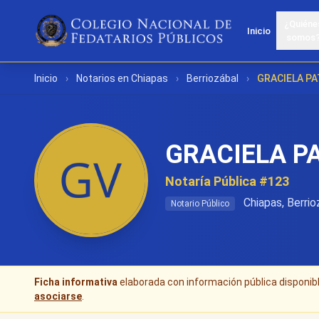
¿Quiéne
Inicio
somos
Inicio
›
Notarios en Chiapas
›
Berriozábal
›
GRACIELA PA
GRACIELA P
Notaría Pública #123
Chiapas, Berrio
Notario Público
Ficha informativa
elaborada con información pública disponible
asociarse
.