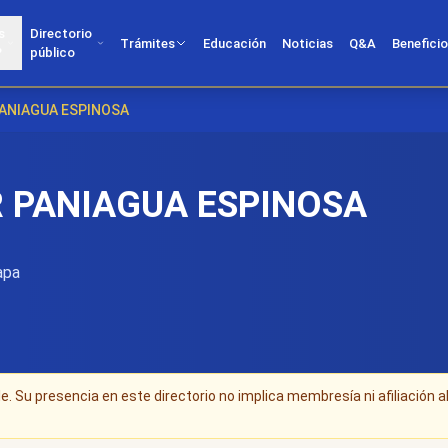
s
Directorio
Trámites
Educación
Noticias
Q&A
Benefici
?
público
PANIAGUA ESPINOSA
R PANIAGUA ESPINOSA
apa
. Su presencia en este directorio no implica membresía ni afiliación a