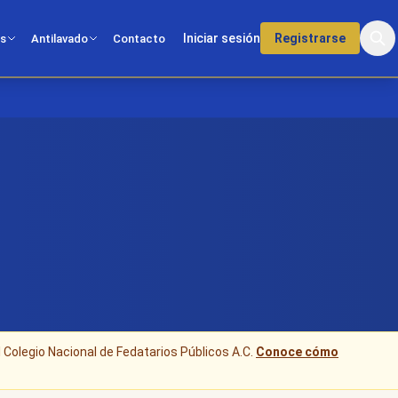
Iniciar sesión
Registrarse
os
Antilavado
Contacto
l Colegio Nacional de Fedatarios Públicos A.C.
Conoce cómo