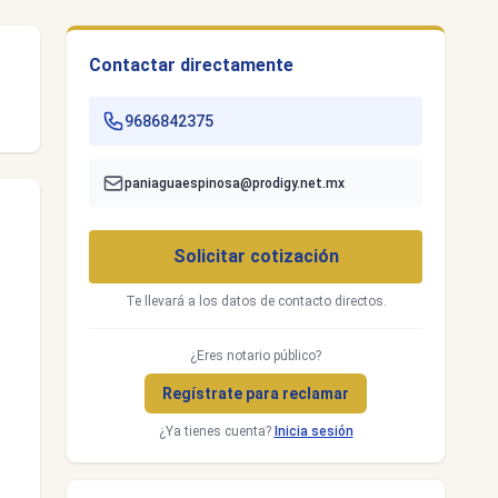
Contactar directamente
9686842375
paniaguaespinosa@prodigy.net.mx
Solicitar cotización
Te llevará a los datos de contacto directos.
¿Eres notario público?
Regístrate para reclamar
¿Ya tienes cuenta?
Inicia sesión