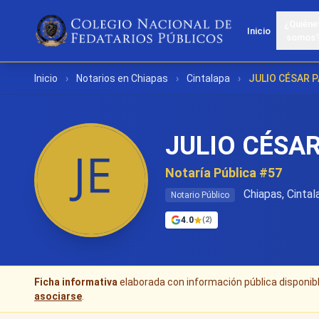
¿Quiéne
Inicio
somos
Inicio
›
Notarios en Chiapas
›
Cintalapa
›
JULIO CÉSAR 
JULIO CÉSA
Notaría Pública #57
Chiapas, Cintal
Notario Público
4.0
(2)
Ficha informativa
elaborada con información pública disponible
asociarse
.