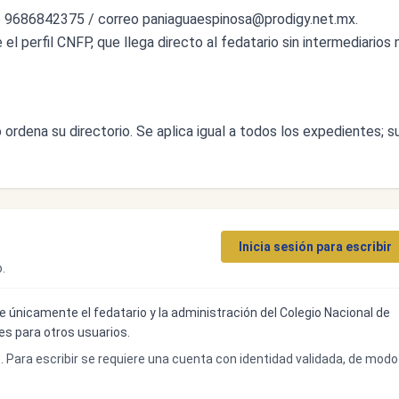
o 9686842375 / correo
paniaguaespinosa@prodigy.net.mx
.
l perfil CNFP, que llega directo al fedatario sin intermediarios n
ordena su directorio. Se aplica igual a todos los expedientes; s
Inicia sesión para escribir
.
ibe únicamente el fedatario y la administración del Colegio Nacional de
bles para otros usuarios.
o. Para escribir se requiere una cuenta con identidad validada, de modo