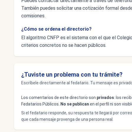
Puedes contactar directamente a través de teléfon
También puedes solicitar una cotización formal desde e
comisiones.
¿Cómo se ordena el directorio?
El algoritmo CNFP es el sistema con el que el Colegio 
criterios concretos no se hacen públicos.
¿Tuviste un problema con tu trámite?
Escríbele directamente al fedatario. Tu mensaje es privado
Los comentarios de este directorio son
privados
: los rec
Fedatarios Públicos.
No se publican
en el perfil ni son visi
Si el fedatario responde, su respuesta te llegará por corre
que cada mensaje provenga de una persona real.