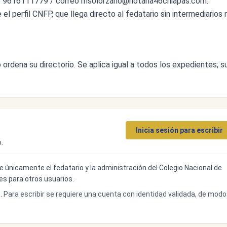
o 9616111779 / correo
msolorzano@notaria46chiapas.com
.
l perfil CNFP, que llega directo al fedatario sin intermediarios n
ordena su directorio. Se aplica igual a todos los expedientes; s
Inicia sesión para escribir
.
ibe únicamente el fedatario y la administración del Colegio Nacional de
bles para otros usuarios.
o. Para escribir se requiere una cuenta con identidad validada, de modo