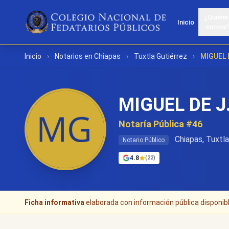
¿Quiéne
Inicio
somos
Inicio
›
Notarios en Chiapas
›
Tuxtla Gutiérrez
›
MIGUEL 
MIGUEL DE 
Notaría Pública #46
Chiapas, Tuxtla
Notario Público
4.8
(22)
Ficha informativa
elaborada con información pública disponible