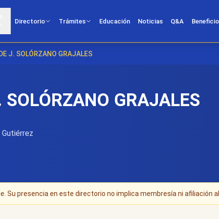
s
Directorio
Trámites
Educación
Noticias
Q&A
Benefici
?
DE J. SOLÓRZANO GRAJALES
J. SOLÓRZANO GRAJALES
 Gutiérrez
. Su presencia en este directorio no implica membresía ni afiliación al