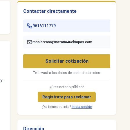
Contactar directamente
9616111779
msolorzano@notaria46chiapas.com
Solicitar cotización
Te llevará a los datos de contacto directos.
 y
¿Eres notario público?
Regístrate para reclamar
¿Ya tienes cuenta?
Inicia sesión
Dirección